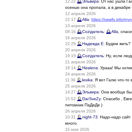
12:22
Эльвира
: От нас ушла Г
осенью она пропала, а в декабре 
12 апреля 2026
22:17
Alla
:
https://newfs.info/myr
13 апреля 2026
08:16
Соziдатель
:
Alla
, спас
16 апреля 2026
22:29
Надежда Е
: Будем жить?
20 апреля 2026
19:19
Соziдатель
: Ну, если лю
21 апреля 2026
18:14
Healena
: Урааа! Мы хоти
24 апреля 2026
11:36
lesika
: Я вот Галю что-т
25 апреля 2026
14:27
Эльвира
: Она вообще бы
15:52
DarSveZy
: Спасибо , Ев
питомник ПаДеДе )
26 апреля 2026
10:31
night-73
: Надо-надо сайт
много.
15 мая 2026