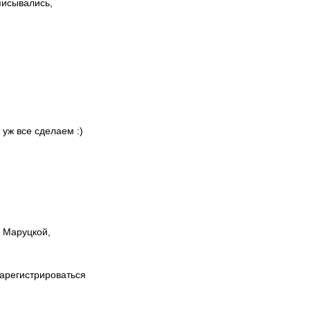
писывались,
 уж все сделаем :)
ы Маруцкой,
зарегистрироваться