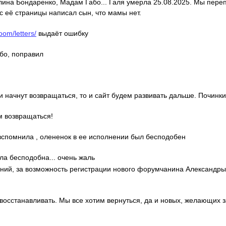
алина Бондаренко, Мадам Габо... Галя умерла 25.08.2025. Мы пере
с её страницы написал сын, что мамы нет.
oom/letters/
выдаёт ошибку
ибо, поправил
ди начнут возвращаться, то и сайт будем развивать дальше. Починки
м возвращаться!
о вспомнила , олененок в ее исполнении был бесподобен
ла бесподобна... очень жаль
гений, за возможность регистрации нового форумчанина Александр
 восстанавливать. Мы все хотим вернуться, да и новых, желающих 