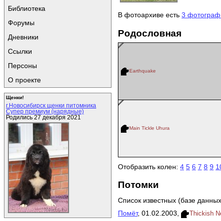
Библиотека
В фотоархиве есть
3 фотограф
Форумы
Родословная
Дневники
Ссылки
Персоны
Earthquake
О проекте
Щенки!
г.Новосибирск щенки питомника
Супер премиум (нарядные)
Родились 27 декабря 2021
Main Tickle Uhura
Отобразить колен:
4
5
6
7
8
9
1
Потомки
Список известных (базе данных
Помёт
, 01.02.2003,
Thickish N