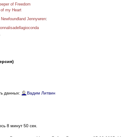
eeper of Freedom
 of my Heart
:
h Newfoundland Jennywren
onnalisadellagioconda
/
версия)
ть данных:
Вадим Литвин
ось 8 минут 50 сек.