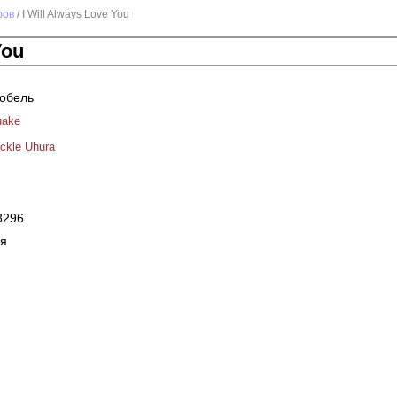
фов
/ I Will Always Love You
You
кобель
uake
ickle Uhura
8296
я