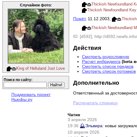
Thickish Newfoundland K
Случайное фото:
Thickish Newfoundland Key
Помёт
, 11.12.2003,
Thickis
Thickish Newfoundland M
ID: [d592], http://d592.newfs.info
Действия
Смотреть родословную
Расчет инбридинга
(beta 
Смотреть список предков
King of Helluland Just Love
Смотреть список потомков
Поиск по сайту:
Дополнительно
Ответственный за достовернос
Поддержать проект
Ньюфы.ру
Распечатать страницу
Чатик
3 апреля 2026
19:36
Эльвира
: новье загружал
10 апреля 2026