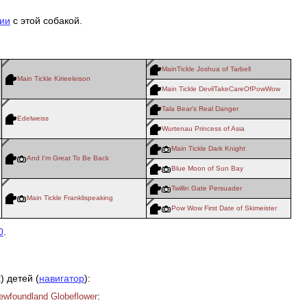
ии
с этой собакой.
MainTickle Joshua of Tarbell
Main Tickle Kirieeleison
Main Tickle DevilTakeCareOfPowWow
Tala Bear's Real Danger
Edelweiss
Wurtenau Princess of Asia
Main Tickle Dark Knight
And I'm Great To Be Back
Blue Moon of Sun Bay
Twillin Gate Persuader
Main Tickle Franklispeaking
Pow Wow First Date of Skimeister
0
.
) детей (
навигатор
):
:
ewfoundland Globeflower