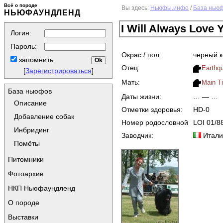
Всё о породе
Вы здесь:
Ньюфы.инфо
/
База нью
НЬЮФАУНДЛЕНД
I Will Always Love 
Логин:
Пароль:
Окрас / пол:
черный 
запомнить
Отец:
Earthq
[
Зарегистрироваться
]
Мать:
Main T
База ньюфов
Даты жизни:
… — …
Описание
Отметки здоровья:
HD-0
Добавление собак
Номер родословной
LOI 01/8
Инбридинг
Заводчик:
Итали
Помёты
Питомники
Фотоархив
НКП Ньюфаундленд
О породе
Выставки