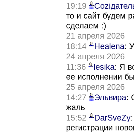
19:19
Соziдател
то и сайт будем 
сделаем :)
21 апреля 2026
18:14
Healena
: 
24 апреля 2026
11:36
lesika
: Я 
ее исполнении б
25 апреля 2026
14:27
Эльвира
:
жаль
15:52
DarSveZy
регистрации нов