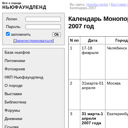
Всё о породе
Вы здесь:
Ньюфы.инфо
/
Выставки 
НЬЮФАУНДЛЕНД
Календарь 2007
Календарь Монопо
Логин:
2007 год
Пароль:
запомнить
N пп
Дата
Город
[
Зарегистрироваться
]
1
17-18
Челябинск
База ньюфов
февраля
Питомники
Фотоархив
НКП Ньюфаундленд
2
31марта-01
Москва
О породе
апреля
Выставки
Библиотека
Форумы
3
31 марта-1
Екатеринб
апреля
Дневники
2007 года
Ссылки