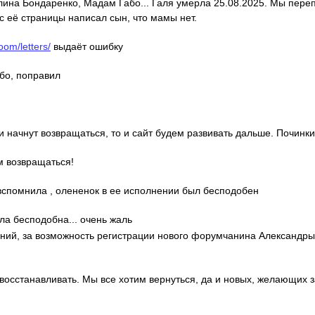
алина Бондаренко, Мадам Габо... Галя умерла 25.08.2025. Мы пере
с её страницы написал сын, что мамы нет.
oom/letters/
выдаёт ошибку
ибо, поправил
ди начнут возвращаться, то и сайт будем развивать дальше. Починки
м возвращаться!
о вспомнила , олененок в ее исполнении был бесподобен
ла бесподобна... очень жаль
гений, за возможность регистрации нового форумчанина Александр
 восстанавливать. Мы все хотим вернуться, да и новых, желающих 