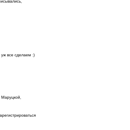
писывались,
 уж все сделаем :)
ы Маруцкой,
зарегистрироваться