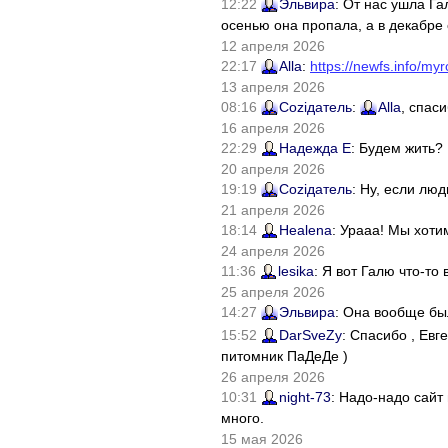
12:22
Эльвира
: От нас ушла Г
осенью она пропала, а в декабре 
12 апреля 2026
22:17
Alla
:
https://newfs.info/myr
13 апреля 2026
08:16
Соziдатель
:
Alla
, спас
16 апреля 2026
22:29
Надежда Е
: Будем жить?
20 апреля 2026
19:19
Соziдатель
: Ну, если лю
21 апреля 2026
18:14
Healena
: Урааа! Мы хоти
24 апреля 2026
11:36
lesika
: Я вот Галю что-т
25 апреля 2026
14:27
Эльвира
: Она вообще бы
15:52
DarSveZy
: Спасибо , Ев
питомник ПаДеДе )
26 апреля 2026
10:31
night-73
: Надо-надо сайт
много.
15 мая 2026