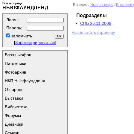
Всё о породе
Вы здесь:
Ньюфы.инфо
/
Выставки 
НЬЮФАУНДЛЕНД
Подразделы
Логин:
СПБ 26.11.2005
Пароль:
Распечатать страницу
запомнить
[
Зарегистрироваться
]
База ньюфов
Питомники
Фотоархив
НКП Ньюфаундленд
О породе
Выставки
Библиотека
Форумы
Дневники
Ссылки