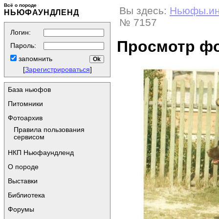
Всё о породе
Вы здесь:
Ньюфы.и
НЬЮФАУНДЛЕНД
№ 7157
Логин:
Просмотр ф
Пароль:
запомнить
[
Зарегистрироваться
]
База ньюфов
Питомники
Фотоархив
Правила пользования
сервисом
НКП Ньюфаундленд
О породе
Выставки
Библиотека
Форумы