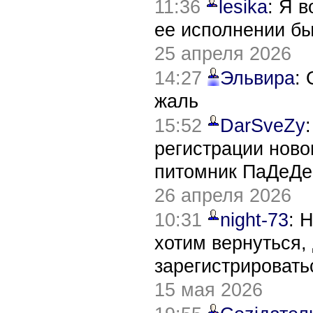
11:36
lesika
: Я 
ее исполнении б
25 апреля 2026
14:27
Эльвира
:
жаль
15:52
DarSveZy
регистрации нов
питомник ПаДеДе
26 апреля 2026
10:31
night-73
: 
хотим вернуться,
зарегистрировать
15 мая 2026