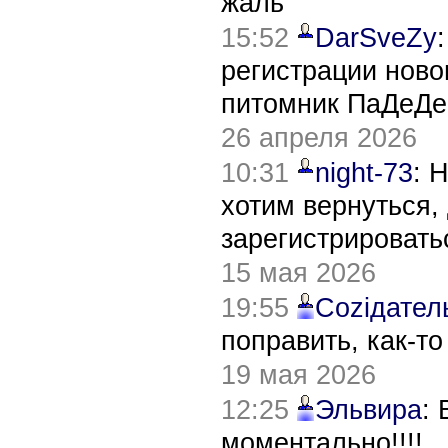
жаль
15:52
DarSveZy
регистрации нов
питомник ПаДеДе
26 апреля 2026
10:31
night-73
: 
хотим вернуться,
зарегистрировать
15 мая 2026
19:55
Соziдател
поправить, как-т
19 мая 2026
12:25
Эльвира
:
моментально!!!!