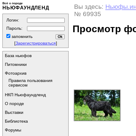
Всё о породе
Вы здесь:
Ньюфы.и
НЬЮФАУНДЛЕНД
№ 69935
Логин:
Просмотр ф
Пароль:
запомнить
[
Зарегистрироваться
]
База ньюфов
Питомники
Фотоархив
Правила пользования
сервисом
НКП Ньюфаундленд
О породе
Выставки
Библиотека
Форумы