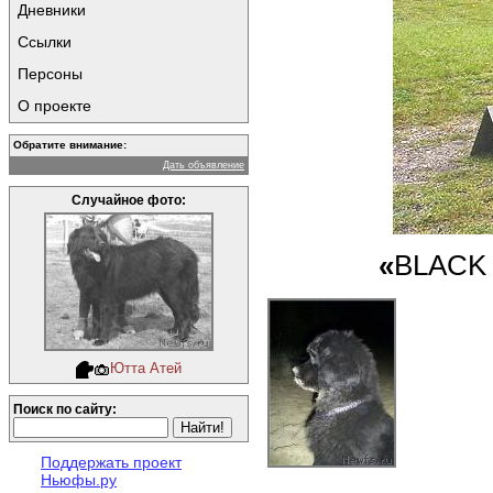
Дневники
Ссылки
Персоны
О проекте
Обратите внимание:
Дать объявление
Случайное фото:
«
BLACK
Ютта Атей
Поиск по сайту:
Поддержать проект
Ньюфы.ру