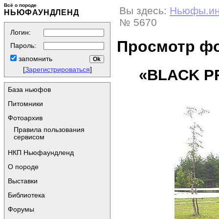
Всё о породе
Вы здесь:
Ньюфы.и
НЬЮФАУНДЛЕНД
№ 5670
Логин:
Просмотр ф
Пароль:
запомнить
[
Зарегистрироваться
]
«BLACK P
База ньюфов
Питомники
Фотоархив
Правила пользования
сервисом
НКП Ньюфаундленд
О породе
Выставки
Библиотека
Форумы