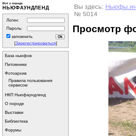
Всё о породе
Вы здесь:
Ньюфы.и
НЬЮФАУНДЛЕНД
№ 5014
Логин:
Просмотр ф
Пароль:
запомнить
[
Зарегистрироваться
]
База ньюфов
Питомники
Фотоархив
Правила пользования
сервисом
НКП Ньюфаундленд
О породе
Выставки
Библиотека
Форумы