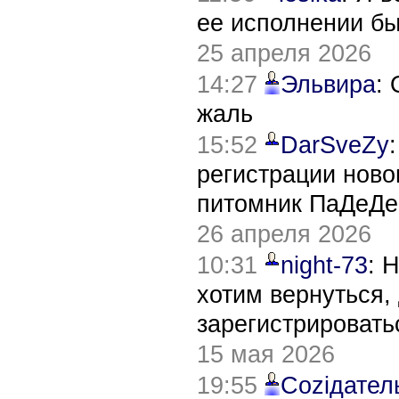
ее исполнении б
25 апреля 2026
14:27
Эльвира
:
жаль
15:52
DarSveZy
регистрации нов
питомник ПаДеДе
26 апреля 2026
10:31
night-73
: 
хотим вернуться,
зарегистрировать
15 мая 2026
19:55
Соziдател