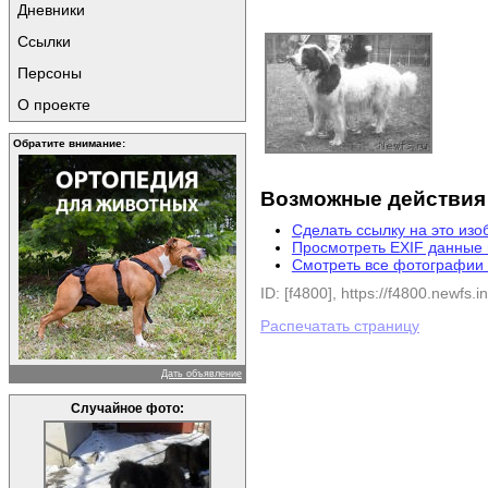
Дневники
Ссылки
Персоны
О проекте
Обратите внимание:
Возможные действия
Сделать ссылку на это из
Просмотреть EXIF данные
Смотреть все фотографии 
ID: [f4800], https://f4800.newfs.in
Распечатать страницу
Дать объявление
Случайное фото: