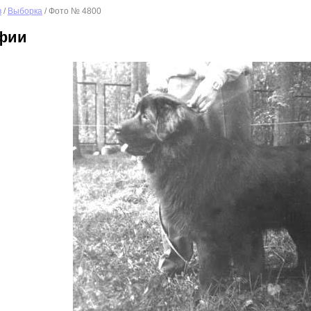
в
/
Выборка
/ Фото № 4800
фии