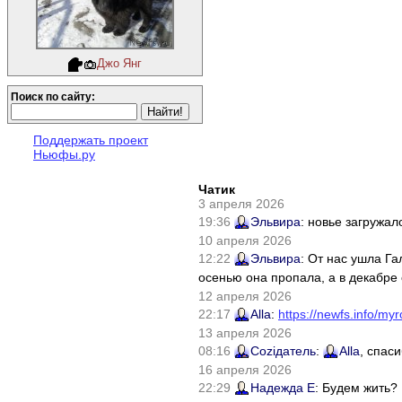
Джо Янг
Поиск по сайту:
Поддержать проект
Ньюфы.ру
Чатик
3 апреля 2026
19:36
Эльвира
: новье загружал
10 апреля 2026
12:22
Эльвира
: От нас ушла Г
осенью она пропала, а в декабре 
12 апреля 2026
22:17
Alla
:
https://newfs.info/myr
13 апреля 2026
08:16
Соziдатель
:
Alla
, спас
16 апреля 2026
22:29
Надежда Е
: Будем жить?