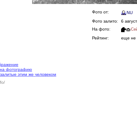
Фото от:
NU
Фото залито:
6 авгус
На фото:
Се
Рейтинг:
еще не
ображение
 на фотографию
залитые этим же человеком
fo/