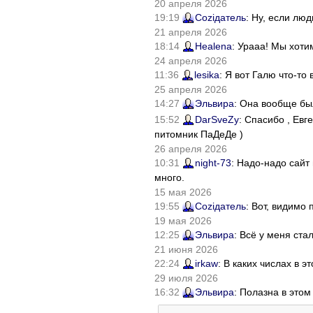
20 апреля 2026
19:19
Соziдатель
: Ну, если лю
21 апреля 2026
18:14
Healena
: Урааа! Мы хоти
24 апреля 2026
11:36
lesika
: Я вот Галю что-т
25 апреля 2026
14:27
Эльвира
: Она вообще бы
15:52
DarSveZy
: Спасибо , Ев
питомник ПаДеДе )
26 апреля 2026
10:31
night-73
: Надо-надо сайт
много.
15 мая 2026
19:55
Соziдатель
: Вот, видимо
19 мая 2026
12:25
Эльвира
: Всё у меня ста
21 июня 2026
22:24
irkaw
: В каких числах в 
29 июля 2026
16:32
Эльвира
: Полазна в это