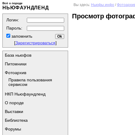
Всё о породе
Вы здесь:
Ньюфы.инфо
/
Фотоархи
НЬЮФАУНДЛЕНД
Просмотр фотогра
Логин:
Пароль:
запомнить
[
Зарегистрироваться
]
База ньюфов
Питомники
Фотоархив
Правила пользования
сервисом
НКП Ньюфаундленд
О породе
Выставки
Библиотека
Форумы