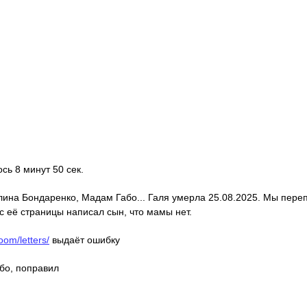
ось 8 минут 50 сек.
алина Бондаренко, Мадам Габо... Галя умерла 25.08.2025. Мы пере
с её страницы написал сын, что мамы нет.
oom/letters/
выдаёт ошибку
ибо, поправил