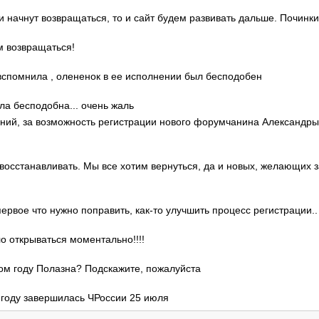
ди начнут возвращаться, то и сайт будем развивать дальше. Починки
м возвращаться!
о вспомнила , олененок в ее исполнении был бесподобен
ла бесподобна... очень жаль
гений, за возможность регистрации нового форумчанина Александр
 восстанавливать. Мы все хотим вернуться, да и новых, желающих 
 первое что нужно поправить, как-то улучшить процесс регистрации..
ло открываться моментально!!!!
этом году Полазна? Подскажите, пожалуйста
м году завершилась ЧРоссии 25 июля