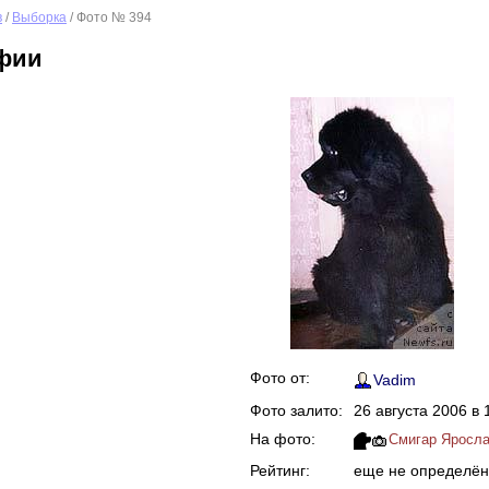
в
/
Выборка
/ Фото № 394
фии
Фото от:
Vadim
Фото залито:
26 августа 2006 в 
На фото:
Смигар Ярослав
Рейтинг:
еще не определён