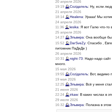
20 апреля 2026
19:19
Соziдатель
: Ну, если лю
21 апреля 2026
18:14
Healena
: Урааа! Мы хоти
24 апреля 2026
11:36
lesika
: Я вот Галю что-т
25 апреля 2026
14:27
Эльвира
: Она вообще бы
15:52
DarSveZy
: Спасибо , Ев
питомник ПаДеДе )
26 апреля 2026
10:31
night-73
: Надо-надо сайт
много.
15 мая 2026
19:55
Соziдатель
: Вот, видимо
19 мая 2026
12:25
Эльвира
: Всё у меня ста
21 июня 2026
22:24
irkaw
: В каких числах в 
29 июля 2026
16:32
Эльвира
: Полазна в это