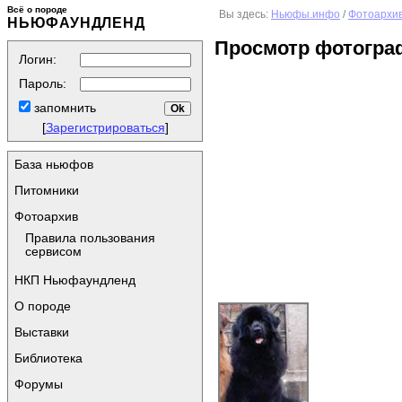
Всё о породе
Вы здесь:
Ньюфы.инфо
/
Фотоархи
НЬЮФАУНДЛЕНД
Просмотр фотогра
Логин:
Пароль:
запомнить
[
Зарегистрироваться
]
База ньюфов
Питомники
Фотоархив
Правила пользования
сервисом
НКП Ньюфаундленд
О породе
Выставки
Библиотека
Форумы