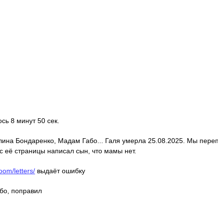
ось 8 минут 50 сек.
алина Бондаренко, Мадам Габо... Галя умерла 25.08.2025. Мы пере
с её страницы написал сын, что мамы нет.
oom/letters/
выдаёт ошибку
ибо, поправил