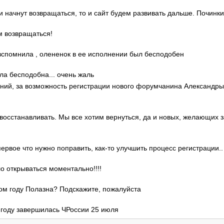
ди начнут возвращаться, то и сайт будем развивать дальше. Починки
м возвращаться!
о вспомнила , олененок в ее исполнении был бесподобен
ла бесподобна... очень жаль
гений, за возможность регистрации нового форумчанина Александр
 восстанавливать. Мы все хотим вернуться, да и новых, желающих 
 первое что нужно поправить, как-то улучшить процесс регистрации..
ло открываться моментально!!!!
этом году Полазна? Подскажите, пожалуйста
м году завершилась ЧРоссии 25 июля