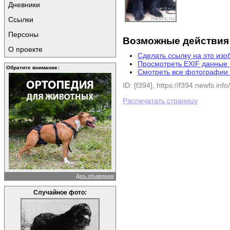
Дневники
Ссылки
Персоны
Возможные действия
О проекте
Сделать ссылку на это из
Просмотреть EXIF данные
Обратите внимание:
Смотреть все фотографии 
ID: [f394], https://f394.newfs.info/
Распечатать страницу
Дать объявление
Случайное фото: