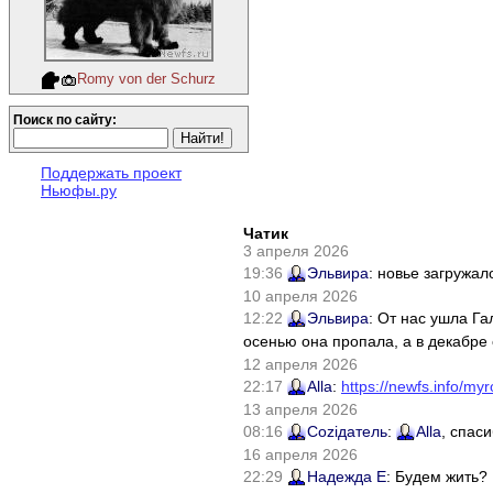
Romy von der Schurz
Поиск по сайту:
Поддержать проект
Ньюфы.ру
Чатик
3 апреля 2026
19:36
Эльвира
: новье загружал
10 апреля 2026
12:22
Эльвира
: От нас ушла Г
осенью она пропала, а в декабре 
12 апреля 2026
22:17
Alla
:
https://newfs.info/myr
13 апреля 2026
08:16
Соziдатель
:
Alla
, спас
16 апреля 2026
22:29
Надежда Е
: Будем жить?