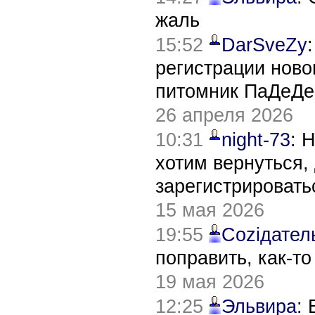
жаль
15:52
DarSveZy
регистрации нов
питомник ПаДеДе
26 апреля 2026
10:31
night-73
: 
хотим вернуться,
зарегистрировать
15 мая 2026
19:55
Соziдател
поправить, как-т
19 мая 2026
12:25
Эльвира
: