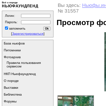
Всё о породе
Вы здесь:
Ньюфы.и
НЬЮФАУНДЛЕНД
№ 31557
Логин:
Просмотр ф
Пароль:
запомнить
[
Зарегистрироваться
]
База ньюфов
Питомники
Фотоархив
Правила пользования
сервисом
НКП Ньюфаундленд
О породе
Выставки
Библиотека
Форумы