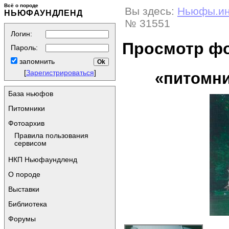
Всё о породе
Вы здесь:
Ньюфы.и
НЬЮФАУНДЛЕНД
№ 31551
Логин:
Просмотр ф
Пароль:
запомнить
[
Зарегистрироваться
]
«питомник
База ньюфов
Питомники
Фотоархив
Правила пользования
сервисом
НКП Ньюфаундленд
О породе
Выставки
Библиотека
Форумы