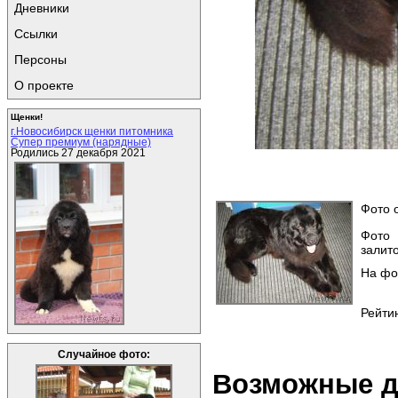
Дневники
Ссылки
Персоны
О проекте
Щенки!
г.Новосибирск щенки питомника
Супер премиум (нарядные)
Родились 27 декабря 2021
Фото о
Фото
залито
На фо
Рейтин
Случайное фото:
Возможные д