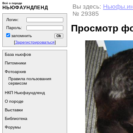
Всё о породе
Вы здесь:
Ньюфы.и
НЬЮФАУНДЛЕНД
№ 29385
Логин:
Просмотр ф
Пароль:
запомнить
[
Зарегистрироваться
]
База ньюфов
Питомники
Фотоархив
Правила пользования
сервисом
НКП Ньюфаундленд
О породе
Выставки
Библиотека
Форумы