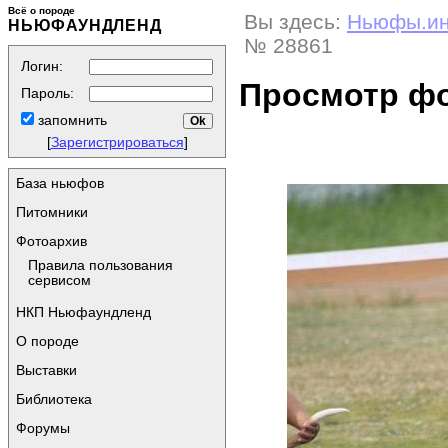
Всё о породе
Вы здесь:
Ньюфы.и
НЬЮФАУНДЛЕНД
№ 28861
Логин:
Просмотр ф
Пароль:
запомнить
[
Зарегистрироваться
]
База ньюфов
Питомники
Фотоархив
Правила пользования
сервисом
НКП Ньюфаундленд
О породе
Выставки
Библиотека
Форумы