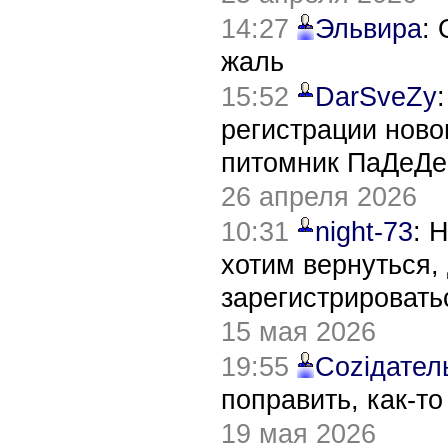
14:27
Эльвира
:
жаль
15:52
DarSveZy
регистрации нов
питомник ПаДеДе
26 апреля 2026
10:31
night-73
: 
хотим вернуться,
зарегистрировать
15 мая 2026
19:55
Соziдател
поправить, как-т
19 мая 2026