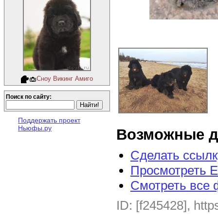
Сноу Викинг Амиго
Поиск по сайту:
Поддержать проект
Ньюфы.ру
Возможные д
Сделать ссылк
Просмотреть E
Смотреть все 
ID: [f245428], http