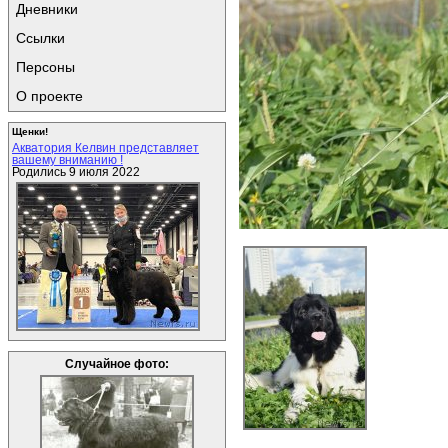
Дневники
Ссылки
Персоны
О проекте
Щенки!
Акватория Келвин представляет
вашему вниманию !
Родились 9 июля 2022
Случайное фото: