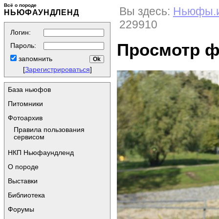
Всё о породе
Вы здесь:
Ньюфы.
НЬЮФАУНДЛЕНД
229910
Логин:
Просмотр 
Пароль:
запомнить
[
Зарегистрироваться
]
База ньюфов
Питомники
Фотоархив
Правила пользования
сервисом
НКП Ньюфаундленд
О породе
Выставки
Библиотека
Форумы