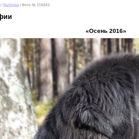
в
/
Выборка
/ Фото № 216943
фии
«Осень 2016»