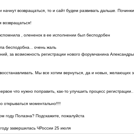
ди начнут возвращаться, то и сайт будем развивать дальше. Починки
м возвращаться!
о вспомнила , олененок в ее исполнении был бесподобен
ла бесподобна... очень жаль
гений, за возможность регистрации нового форумчанина Александр
 восстанавливать. Мы все хотим вернуться, да и новых, желающих 
 первое что нужно поправить, как-то улучшить процесс регистрации..
ло открываться моментально!!!!
этом году Полазна? Подскажите, пожалуйста
м году завершилась ЧРоссии 25 июля