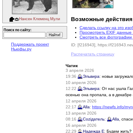
Возможные действия
Нансен Клеменц Мули
Сделать ссылку на это из
Поиск по сайту:
Просмотреть EXIF данные
Смотреть все фотографии 
Поддержать проект
ID: [f216943], https://f216943.new
Ньюфы.ру
Распечатать страницу
Чатик
3 апреля 2026
19:36
Эльвира
: новье загружал
10 апреля 2026
12:22
Эльвира
: От нас ушла Г
осенью она пропала, а в декабре 
12 апреля 2026
22:17
Alla
:
https://newfs.info/myr
13 апреля 2026
08:16
Соziдатель
:
Alla
, спас
16 апреля 2026
22:29
Надежда Е
: Будем жить?