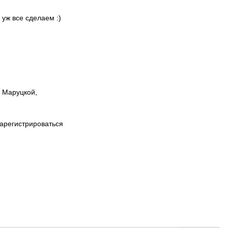
 уж все сделаем :)
ы Маруцкой,
зарегистрироваться