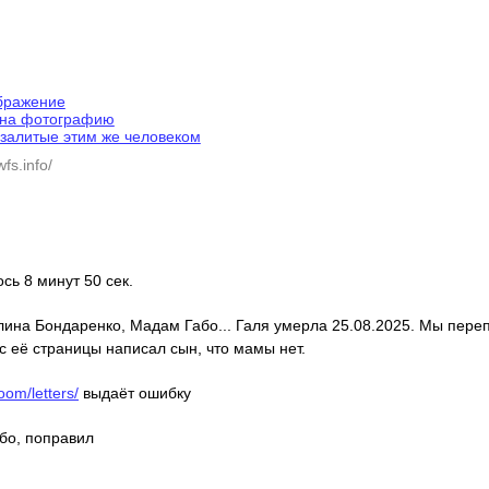
ображение
 на фотографию
залитые этим же человеком
fs.info/
ось 8 минут 50 сек.
алина Бондаренко, Мадам Габо... Галя умерла 25.08.2025. Мы пере
с её страницы написал сын, что мамы нет.
oom/letters/
выдаёт ошибку
ибо, поправил