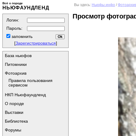
Всё о породе
Вы здесь:
Ньюфы.инфо
/
Фотоархи
НЬЮФАУНДЛЕНД
Просмотр фотогра
Логин:
Пароль:
запомнить
[
Зарегистрироваться
]
База ньюфов
Питомники
Фотоархив
Правила пользования
сервисом
НКП Ньюфаундленд
О породе
Выставки
Библиотека
Форумы