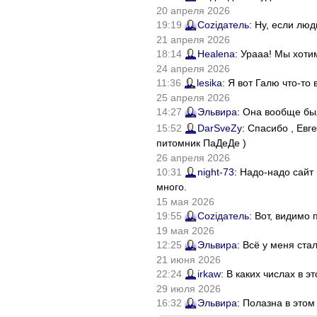
20 апреля 2026
19:19
Соziдатель
: Ну, если лю
21 апреля 2026
18:14
Healena
: Урааа! Мы хоти
24 апреля 2026
11:36
lesika
: Я вот Галю что-т
25 апреля 2026
14:27
Эльвира
: Она вообще бы
15:52
DarSveZy
: Спасибо , Ев
питомник ПаДеДе )
26 апреля 2026
10:31
night-73
: Надо-надо сайт
много.
15 мая 2026
19:55
Соziдатель
: Вот, видимо
19 мая 2026
12:25
Эльвира
: Всё у меня ста
21 июня 2026
22:24
irkaw
: В каких числах в 
29 июля 2026
16:32
Эльвира
: Полазна в это