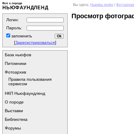
Всё о породе
Вы здесь:
Ньюфы.инфо
/
Фотоархи
НЬЮФАУНДЛЕНД
Просмотр фотогра
Логин:
Пароль:
запомнить
[
Зарегистрироваться
]
База ньюфов
Питомники
Фотоархив
Правила пользования
сервисом
НКП Ньюфаундленд
О породе
Выставки
Библиотека
Форумы