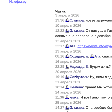
Ньюфы.ру
Чатик
3 апреля 2026
19:36
Эльвира
: новье загружал
10 апреля 2026
12:22
Эльвира
: От нас ушла Г
осенью она пропала, а в декабре 
12 апреля 2026
22:17
Alla
:
https://newfs.info/myr
13 апреля 2026
08:16
Соziдатель
:
Alla
, спас
16 апреля 2026
22:29
Надежда Е
: Будем жить?
20 апреля 2026
19:19
Соziдатель
: Ну, если лю
21 апреля 2026
18:14
Healena
: Урааа! Мы хоти
24 апреля 2026
11:36
lesika
: Я вот Галю что-т
25 апреля 2026
14:27
Эльвира
: Она вообще бы