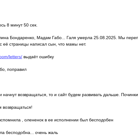
ось 8 минут 50 сек.
алина Бондаренко, Мадам Габо... Галя умерла 25.08.2025. Мы пере
с её страницы написал сын, что мамы нет.
oom/letters/
выдаёт ошибку
ибо, поправил
ди начнут возвращаться, то и сайт будем развивать дальше. Починки
м возвращаться!
о вспомнила , олененок в ее исполнении был бесподобен
ла бесподобна... очень жаль