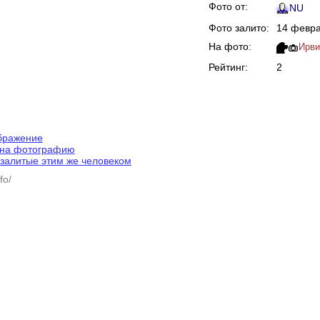
Фото от:
NU
Фото залито:
14 февра
На фото:
Ирви
Рейтинг:
2
ображение
 на фотографию
залитые этим же человеком
fo/