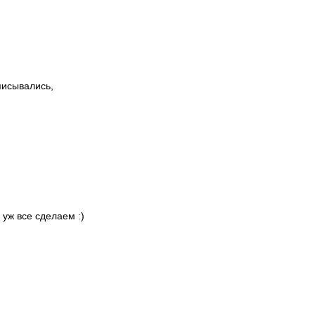
писывались,
 уж все сделаем :)