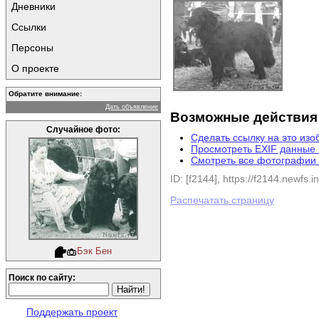
Дневники
Ссылки
Персоны
О проекте
Обратите внимание:
Дать объявление
Возможные действия
Случайное фото:
Сделать ссылку на это из
Просмотреть EXIF данные
Смотреть все фотографии 
ID: [f2144], https://f2144.newfs.in
Распечатать страницу
Бэк Бен
Поиск по сайту:
Поддержать проект