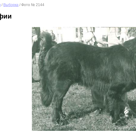
в
/
Выборка
/ Фото № 2144
фии