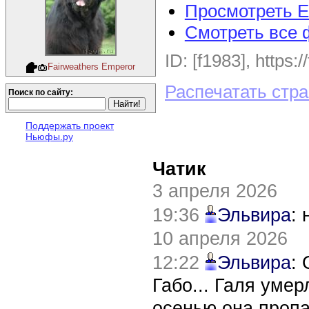
Просмотреть E
Смотреть все 
ID: [f1983], https:
Fairweathers Emperor
Распечатать стр
Поиск по сайту:
Поддержать проект
Ньюфы.ру
Чатик
3 апреля 2026
19:36
Эльвира
:
10 апреля 2026
12:22
Эльвира
:
Габо... Галя уме
осенью она пропа