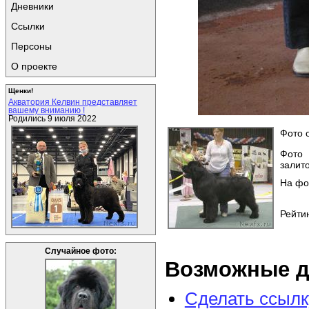
Дневники
Ссылки
Персоны
О проекте
Щенки!
Акватория Келвин представляет
вашему вниманию !
Родились 9 июля 2022
Фото о
Фото
залито
На фо
Рейтин
Случайное фото:
Возможные д
Сделать ссылк