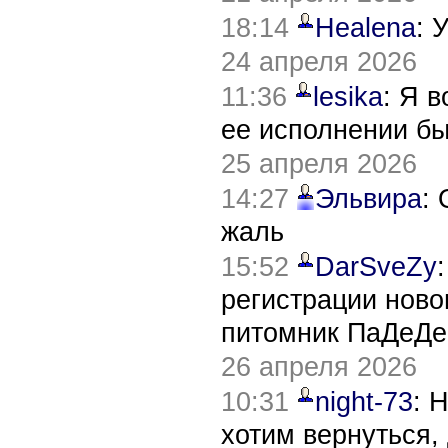
18:14
Healena
: 
24 апреля 2026
11:36
lesika
: Я 
ее исполнении б
25 апреля 2026
14:27
Эльвира
:
жаль
15:52
DarSveZy
регистрации нов
питомник ПаДеДе
26 апреля 2026
10:31
night-73
: 
хотим вернуться,