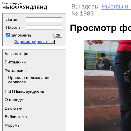
Всё о породе
Вы здесь:
Ньюфы.и
НЬЮФАУНДЛЕНД
№ 1983
Логин:
Просмотр ф
Пароль:
запомнить
[
Зарегистрироваться
]
База ньюфов
Питомники
Фотоархив
Правила пользования
сервисом
НКП Ньюфаундленд
О породе
Выставки
Библиотека
Форумы