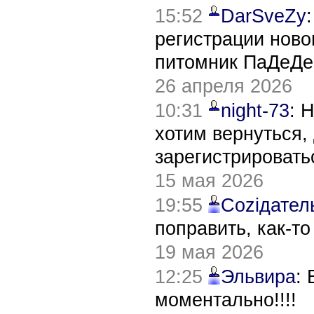
15:52
DarSveZy
регистрации нов
питомник ПаДеДе
26 апреля 2026
10:31
night-73
: 
хотим вернуться,
зарегистрировать
15 мая 2026
19:55
Соziдател
поправить, как-т
19 мая 2026
12:25
Эльвира
:
моментально!!!!