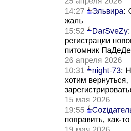
25 апреля 2026
14:27
Эльвира
:
жаль
15:52
DarSveZy
регистрации нов
питомник ПаДеДе
26 апреля 2026
10:31
night-73
: 
хотим вернуться,
зарегистрировать
15 мая 2026
19:55
Соziдател
поправить, как-т
19 мая 2026