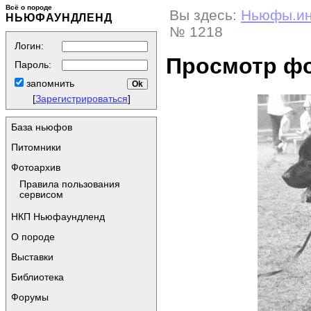
Всё о породе
Вы здесь:
Ньюфы.и
НЬЮФАУНДЛЕНД
№ 1218
Логин:
Просмотр ф
Пароль:
запомнить
[
Зарегистрироваться
]
База ньюфов
Питомники
Фотоархив
Правила пользования
сервисом
НКП Ньюфаундленд
О породе
Выставки
Библиотека
Форумы