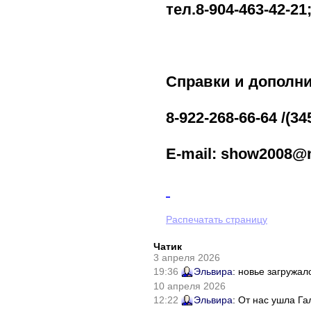
тел.8-904-463-42-21
Справки и дополн
8-922-268-66-64 /(
E-mail: show2008@
Распечатать страницу
Чатик
3 апреля 2026
19:36
Эльвира
: новье загружал
10 апреля 2026
12:22
Эльвира
: От нас ушла Г