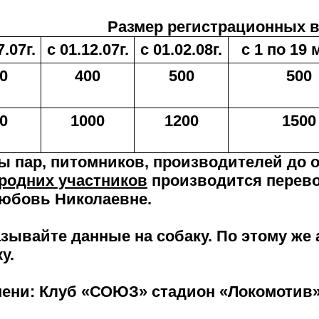
Размер регистрационных в
7.07г.
с 01.12.07г.
с 01.02.08г.
с 1 по 19 
0
400
500
500
0
1000
1200
1500
ы пар, питомников, производителей до о
родних участников
производится перево
Любовь Николаевне.
азывайте данные на собаку. По этому же
у.
мени: Клуб «СОЮЗ» стадион «Локомотив