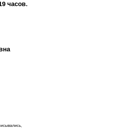
19 часов.
евна
писывались,