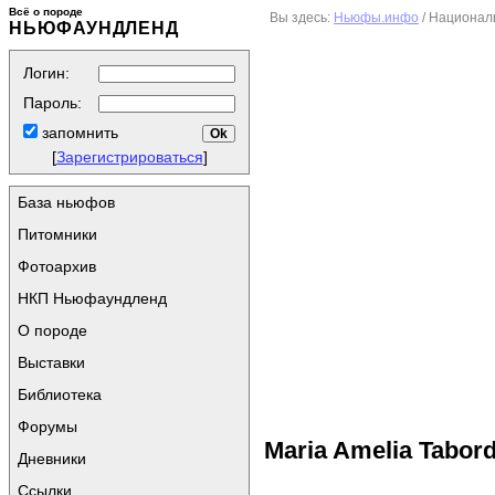
Всё о породе
Вы здесь:
Ньюфы.инфо
/ Национал
НЬЮФАУНДЛЕНД
Логин:
Пароль:
запомнить
[
Зарегистрироваться
]
База ньюфов
Питомники
Фотоархив
НКП Ньюфаундленд
О породе
Выставки
Библиотека
Форумы
Maria Amelia Tabor
Дневники
Ссылки