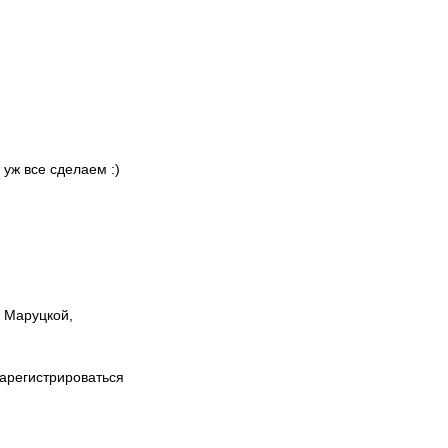
 уж все сделаем :)
ы Маруцкой,
зарегистрироваться