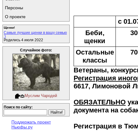
Персоны
О проекте
с 01.0
Щенки!
Беби,
30
Самые лучшие щенки в вашу семью
:)
щенки
Родились 4 июля 2022
Остальные
70
Случайное фото:
классы
Ветераны, конкурс
Регистрация иного
6617, Лимоновой 
Муслим Чародей
ОБЯЗАТЕЛЬНО
ук
Поиск по сайту:
документа на собак
Поддержать проект
Регистрация в Тю
Ньюфы.ру