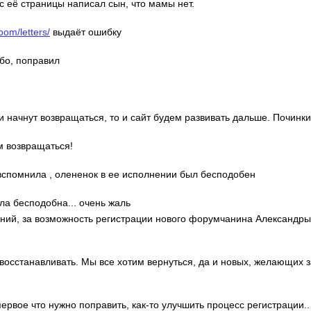
с её страницы написал сын, что мамы нет.
oom/letters/
выдаёт ошибку
ибо, поправил
ди начнут возвращаться, то и сайт будем развивать дальше. Починки
м возвращаться!
о вспомнила , олененок в ее исполнении был бесподобен
ла бесподобна... очень жаль
гений, за возможность регистрации нового форумчанина Александр
 восстанавливать. Мы все хотим вернуться, да и новых, желающих 
 первое что нужно поправить, как-то улучшить процесс регистрации..