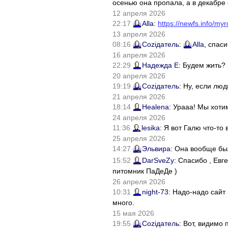
осенью она пропала, а в декабре 
12 апреля 2026
22:17
Alla
:
https://newfs.info/myr
13 апреля 2026
08:16
Соziдатель
:
Alla
, спас
16 апреля 2026
22:29
Надежда Е
: Будем жить?
20 апреля 2026
19:19
Соziдатель
: Ну, если лю
21 апреля 2026
18:14
Healena
: Урааа! Мы хоти
24 апреля 2026
11:36
lesika
: Я вот Галю что-т
25 апреля 2026
14:27
Эльвира
: Она вообще бы
15:52
DarSveZy
: Спасибо , Ев
питомник ПаДеДе )
26 апреля 2026
10:31
night-73
: Надо-надо сайт
много.
15 мая 2026
19:55
Соziдатель
: Вот, видимо