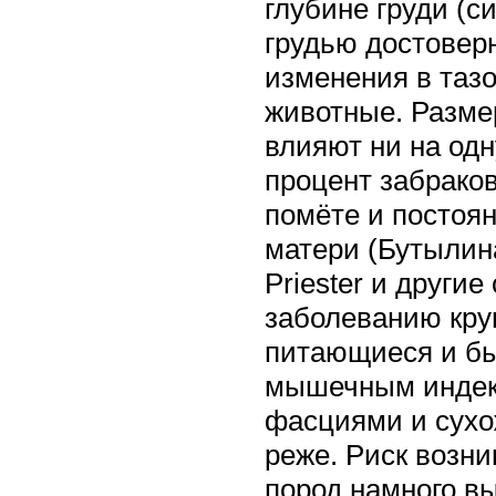
глубине груди (с
грудью достовер
изменения в таз
животные. Размер
влияют ни на одн
процент забраков
помёте и постоян
матери (Бутылина
Priester и други
заболеванию кру
питающиеся и бы
мышечным индекс
фасциями и сухо
реже. Риск возни
пород намного вы