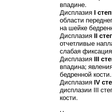
впадине.
Дисплазия
I сте
области передне
на шейке бедренн
Дисплазия
II ст
отчетливые напл
слабая фиксация 
Дисплазия
III ст
впадина; явления
бедренной кости.
Дисплазия
IV ст
дисплазии III ст
кости.