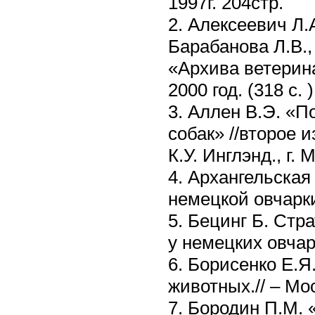
1997г. 204стр.
2. Алексеевич Л.
Барабанова Л.В.,
«Архива ветерина
2000 год. (318 с. )
3. Аллен В.Э. «П
собак» //второе 
К.У. Инглэнд., г.
4. Архангельская
немецкой овчарк
5. Бецинг Б. Стр
у немецких овчаро
6. Борисенко Е.Я
животных.// – Мос
7. Бородин П.М. 