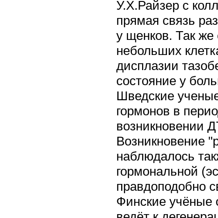
У.Х.Райзер с кол
прямая связь ра
у щенков. Так же
небольших клетк
дисплазии тазобе
состояние у больн
Шведские ученые
гормонов в перио
возникновении Д
Возникновение "р
наблюдалось такж
гормональной (эс
правдоподобно св
Финские учёные с
ведёт к дегенер