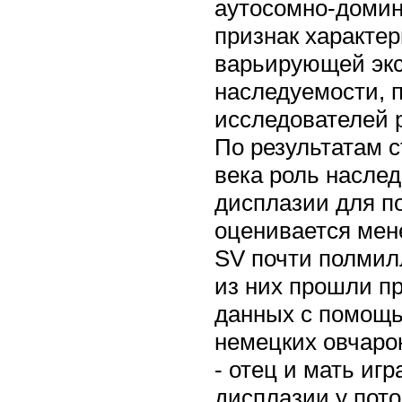
аутосомно-домин
признак характе
варьирующей эк
наследуемости, 
исследователей 
По результатам 
века роль насле
дисплазии для п
оценивается мене
SV почти полмил
из них прошли п
данных с помощь
немецких овчарок
- отец и мать иг
дисплазии у пото