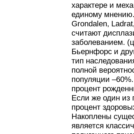
характере и мех
единому мнению
Grondalen, Ladra
считают диспла
заболеванием. (ц
Бьернфорс и друг
тип наследовани
полной вероятно
популяции –60%.
процент рожденн
Если же один из 
процент здоровых
Накоплены сущес
является класси