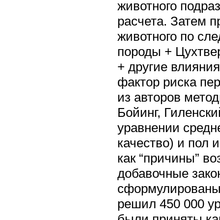
животного подраз
расчета. Затем 
животного по сл
породы + Цухтвер
+ другие влияни
фактор риска пе
из авторов метод
Бойинг, Гиленски
уравнении средне
качество) и пол
как “причины” в
добавочные зако
сформулированы 
решил 450 000 у
были приняты как