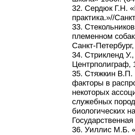
32. Сердюк Г.Н. 
практика.»//Санк
33. Стекольников
племенном собако
Санкт-Петербург, 
34. Стрикленд У.,
Центрполиграф, 
35. Стяжкин В.П.
факторы в распр
некоторых ассоц
служебных пород
биологических нау
Государственная
36. Уиллис М.Б. 