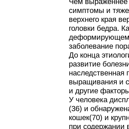
Чем выраженнее 
симптомы и тяже
верхнего края в
головки бедра. К
деформирующему 
заболевание пора
До конца этиолог
развитие болезн
наследственная 
выращивания и с
и другие фактор
У человека дисп
(36) и обнаружена
кошек(70) и крупн
при содержании 