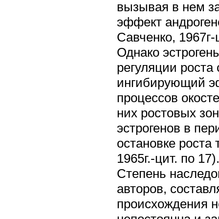
вызывая в нем з
эффект андрогено
Савченко, 1967г-ц
Однако эстрогены
регуляции роста 
ингибирующий эф
процессов окост
них ростовых зон
эстрогенов в пер
остановке роста 
1965г.-цит. по 17)
Степень наследо
авторов, составл
происхождения н
непостоянна и за