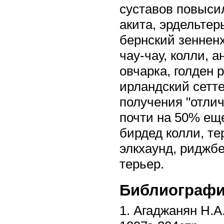
суставов повысил
акита, эрдельтер
бернский зенненх
чау-чау, колли, 
овчарка, голден 
ирландский сетт
получения "отли
почти на 50% еще
бирдед колли, т
элкхаунд, риджбе
терьер.
Библиографи
1. Агаджанян Н.А