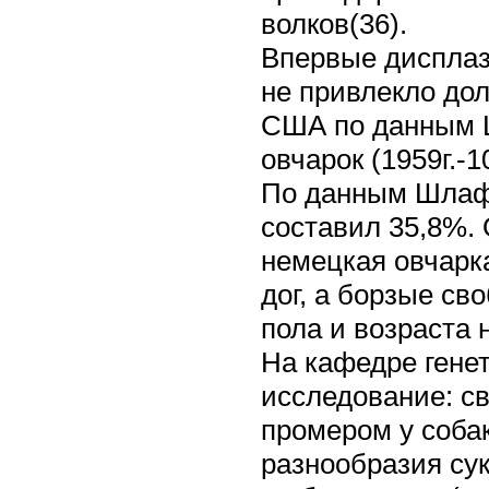
волков(36).
Впервые дисплази
не привлекло до
США по данным Ш
овчарок (1959г.-1
По данным Шлафф
составил 35,8%.
немецкая овчарк
дог, а борзые св
пола и возраста 
На кафедре гене
исследование: св
промером у собак
разнообразия сук