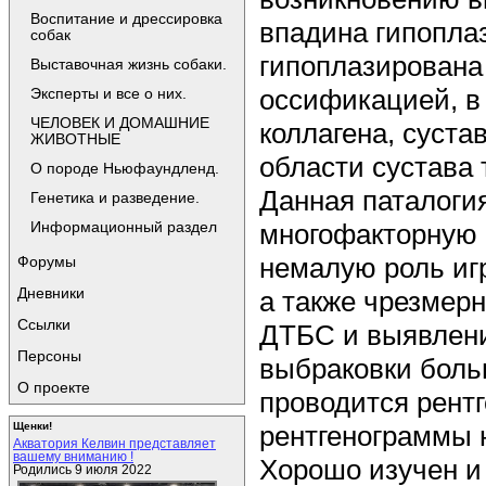
Воспитание и дрессировка
впадина гипоплаз
собак
гипоплазирована
Выставочная жизнь собаки.
оссификацией, в
Эксперты и все о них.
ЧЕЛОВЕК И ДОМАШНИЕ
коллагена, суст
ЖИВОТНЫЕ
области сустава 
О породе Ньюфаундленд.
Данная паталогия
Генетика и разведение.
многофакторную и
Информационный раздел
немалую роль иг
Форумы
Дневники
а также чрезмер
Ссылки
ДТБС и выявлени
Персоны
выбраковки боль
О проекте
проводится рент
рентгенограммы 
Щенки!
Акватория Келвин представляет
вашему вниманию !
Хорошо изучен и
Родились 9 июля 2022