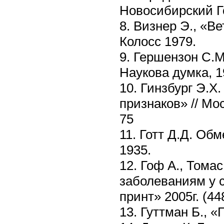
Новосибирский Г
8. Визнер Э., «В
Колосс 1979.
9. Гершензон С.М
Наукова думка, 1
10. Гинзбург Э.
признаков» // Мос
75
11. Готт Д.Д. Обм
1935.
12. Гоф А., Тома
заболеваниям у 
принт» 2005г. (44
13. Гуттман Б., 