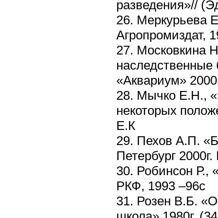
разведения»// (Э
26. Меркурьева Е.
Агропромиздат, 1
27. Московкина Н
наследственные б
«Аквариум» 2000г
28. Мычко Е.Н., 
некоторых полож
Е.К
29. Пехов А.П. «
Петербург 2000г.
30. Робинсон Р.,
РКФ, 1993 –96с
31. Розен В.Б. 
школа» 1980г. (34