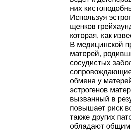
них кистоподобн
Используя эстрог
щенков грейхаун
которая, как изве
В медицинской п
матерей, родивш
сосудистых забо
сопровождающиес
обмена у матере
эстрогенов матер
вызванный в резу
повышает риск во
также других пат
обладают общим 