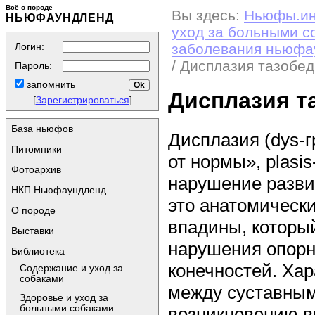
Всё о породе
Вы здесь:
Ньюфы.и
НЬЮФАУНДЛЕНД
уход за больными с
Логин:
заболевания ньюфа
/ Дисплазия тазобед
Пароль:
запомнить
Дисплазия т
[
Зарегистрироваться
]
База ньюфов
Дисплазия (dys-
Питомники
от нормы», plasi
Фотоархив
нарушение разви
НКП Ньюфаундленд
это анатомическ
О породе
впадины, которы
Выставки
нарушения опорн
Библиотека
конечностей. Ха
Содержание и уход за
собаками
между суставным
Здоровье и уход за
больными собаками.
возникновению в