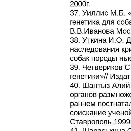
2000г.
37. Уиллис М.Б. 
генетика для соб
В.В.Иванова Моск
38. Уткина И.О.
наследования кр
собак породы нь
39. Четвериков 
генетики»// Изда
40. Шантыз Алий
органов размнож
раннем постнатал
соискание ученой
Ставрополь 1999г
41. Шараськина 