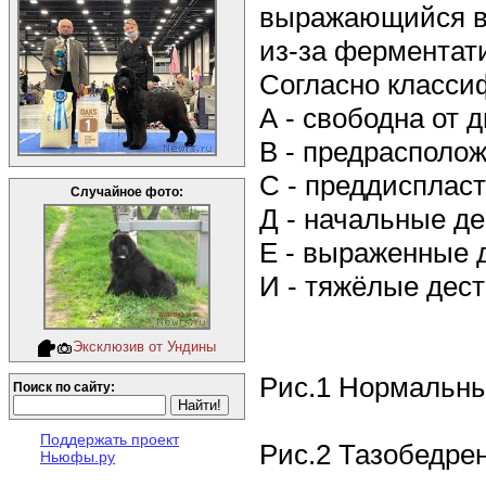
выражающийся в 
из-за ферментати
Согласно класси
А - свободна от 
В - предрасполож
С - преддиспласт
Случайное фото:
Д - начальные д
Е - выраженные 
И - тяжёлые дес
Эксклюзив от Ундины
Рис.1 Нормальны
Поиск по сайту:
Поддержать проект
Рис.2 Тазобедре
Ньюфы.ру