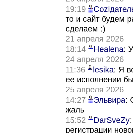
19:19
Соziдател
то и сайт будем 
сделаем :)
21 апреля 2026
18:14
Healena
: 
24 апреля 2026
11:36
lesika
: Я 
ее исполнении б
25 апреля 2026
14:27
Эльвира
:
жаль
15:52
DarSveZy
регистрации нов