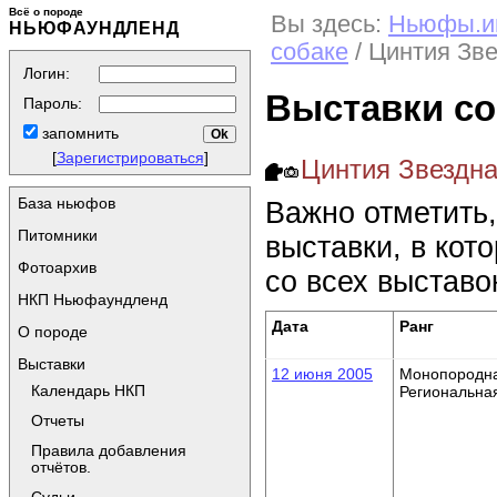
Всё о породе
Вы здесь:
Ньюфы.и
НЬЮФАУНДЛЕНД
собаке
/ Цинтия Зв
Логин:
Выставки со
Пароль:
запомнить
[
Зарегистрироваться
]
Цинтия Звездна
База ньюфов
Важно отметить,
Питомники
выставки, в кот
Фотоархив
со всех выставо
НКП Ньюфаундленд
Дата
Ранг
О породе
Выставки
12 июня 2005
Монопородн
Календарь НКП
Региональна
Отчеты
Правила добавления
отчётов.