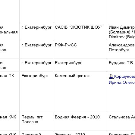
ая
г. Екатеринбург
CACIB "ЭКЗОТИК ШОУ"
Иван Димитр
ональная
(Болгария) / 
Dimitrov (Bulg
ая
г. Екатеринбург
РКФ-РФСС
Александров В
ная
Петербург
ая
г. Екатеринбург
Екатеринбург
Бурдина Т.В. 
ная
ная ПК
Екатеринбург
Каменный цветок
Коршунова
Ирина Олего
ная КЧК
Пермь, пгт
Водная Феерия - 2010
Стальнова Ан
Полазна
ная КЧК
Пермский
Эксланд - 2010
Коротаева С.