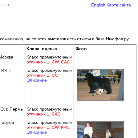
English
Карта сайта
muta)
К сожалению, не со всех выставок есть отчеты в базе Ньюфов.ру
Класс, оценка
Фото
 Москва
Класс промежуточный
отлично - 1, CW, САС
.Р. г.
Класс промежуточный
отлично - 1, СС
Описание
Ю. г. Пермь
Класс промежуточный
отлично - 1, САС
Tabjrda
Класс промежуточный
отлично - 1, CW, КЧК
Описание