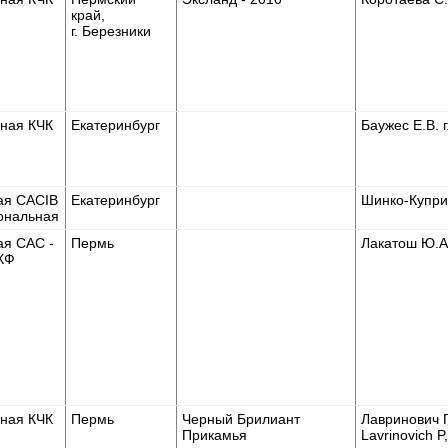
край,
г. Березники
ная КЧК
Екатеринбург
Баужес Е.В. 
ая CACIB
Екатеринбург
Шинко-Купри
ональная
ая САС -
Пермь
Лакатош Ю.А.
КФ
ная КЧК
Пермь
Черный Брилиант
Лавринович П
Прикамья
Lavrinovich P