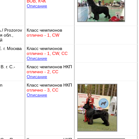
BOB, КЧК
Описание
./ Prozorov
Класс чемпионов
я обл.,
отлично - 1, CW
ый
. г. Москва
Класс чемпионов
отлично - 1, CW, СС
Описание
. г. С.-
Класс чемпионов НКП
отлично - 2, СС
Описание
en
Класс чемпионов НКП
отлично - 3, СС
Описание