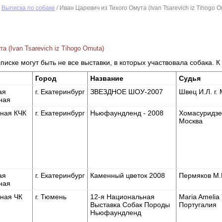
/
Выписка по собаке
/ Иван Царевич из Тихого Омута (Ivan Tsarevich iz Tihogo O
а (Ivan Tsarevich iz Tihogo Omuta)
писке могут быть не все выставки, в которых участвовала собака. 
Город
Название
Судья
ая
г. Екатеринбург
ЗВЕЗДНОЕ ШОУ-2007
Швец И.Л. г.
ная
ная КЧК
г. Екатеринбург
Ньюфаундленд - 2008
Хомасуридзе Р
Москва
ая
г. Екатеринбург
Каменный цветок 2008
Пермяков М.
ная
ная ЧК
г. Тюмень
12-я Национальная
Maria Amelia 
Выставка Собак Породы
Португалия
Ньюфаундленд