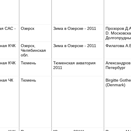
ая САС -
Озерск
Зима в Озерске - 2011
Прозоров Д.А
D. Московска
Долгопрудн
ная КЧК
Озерск,
Зима в Озерске - 2011
Филатова А.Е
Челябинская
обл.
ная КЧК
Тюмень
Тюменская акватория
Александров В
2011
Петербург
ная ЧК
Тюмень
Birgitte Goth
(Denmark)