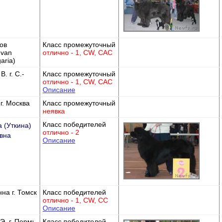
ов
Класс промежуточный
Ivan
отлично - 1, CW, САС
aria)
. г. С.-
Класс промежуточный
отлично - 1, CW, САС
Описание
г. Москва
Класс промежуточный
неявка
Класс победителей
 (Уткина)
отлично - 2
вна
Описание
на г. Томск
Класс победителей
отлично - 1, CW, СС
Описание
Э. г. Пермь
Класс победителей