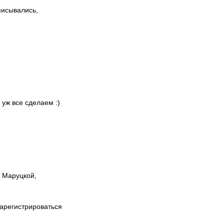
писывались,
 уж все сделаем :)
ы Маруцкой,
зарегистрироваться