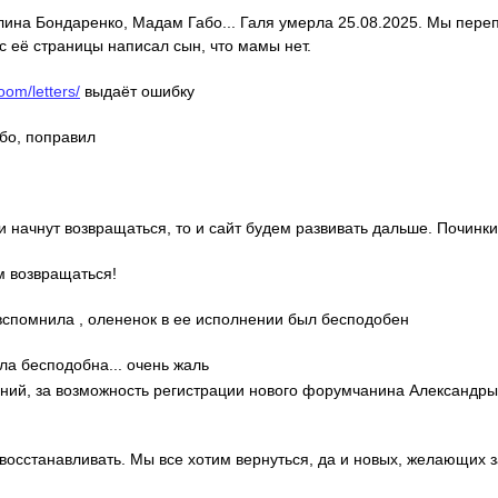
алина Бондаренко, Мадам Габо... Галя умерла 25.08.2025. Мы пере
с её страницы написал сын, что мамы нет.
oom/letters/
выдаёт ошибку
ибо, поправил
ди начнут возвращаться, то и сайт будем развивать дальше. Починки
м возвращаться!
о вспомнила , олененок в ее исполнении был бесподобен
ла бесподобна... очень жаль
гений, за возможность регистрации нового форумчанина Александр
 восстанавливать. Мы все хотим вернуться, да и новых, желающих 