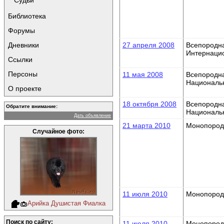
Судьи
Библиотека
Форумы
Дневники
27 апреля 2008
Всепородн
Интернаци
Ссылки
Персоны
11 мая 2008
Всепородн
Националь
О проекте
18 октября 2008
Всепородн
Обратите внимание:
Националь
Дать объявление
21 марта 2010
Монопород
Случайное фото:
11 июля 2010
Монопород
Арийка Душистая Фиалка
Поиск по сайту:
11 июля 2010
Монопород