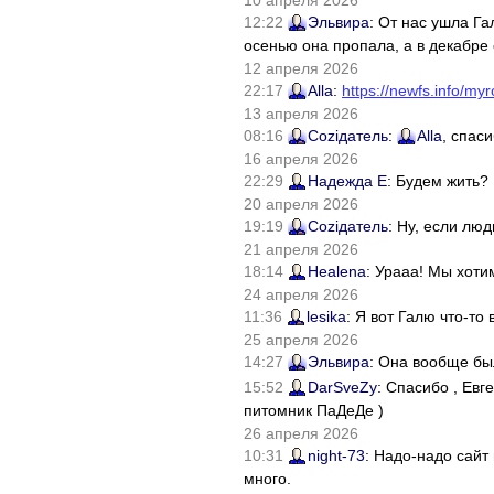
10 апреля 2026
12:22
Эльвира
: От нас ушла Г
осенью она пропала, а в декабре 
12 апреля 2026
22:17
Alla
:
https://newfs.info/myr
13 апреля 2026
08:16
Соziдатель
:
Alla
, спас
16 апреля 2026
22:29
Надежда Е
: Будем жить?
20 апреля 2026
19:19
Соziдатель
: Ну, если лю
21 апреля 2026
18:14
Healena
: Урааа! Мы хоти
24 апреля 2026
11:36
lesika
: Я вот Галю что-т
25 апреля 2026
14:27
Эльвира
: Она вообще бы
15:52
DarSveZy
: Спасибо , Ев
питомник ПаДеДе )
26 апреля 2026
10:31
night-73
: Надо-надо сайт
много.