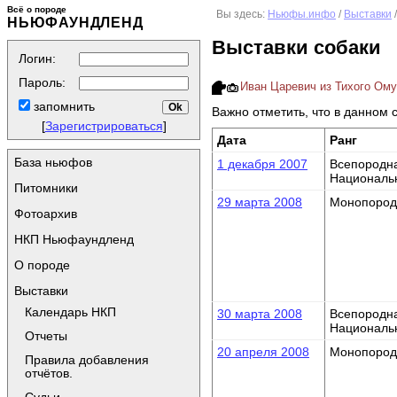
Всё о породе
Вы здесь:
Ньюфы.инфо
/
Выставки
НЬЮФАУНДЛЕНД
Выставки собаки
Логин:
Пароль:
Иван Царевич из Тихого Омут
запомнить
Важно отметить, что в данном с
[
Зарегистрироваться
]
Дата
Ранг
База ньюфов
1 декабря 2007
Всепородн
Националь
Питомники
29 марта 2008
Монопород
Фотоархив
НКП Ньюфаундленд
О породе
Выставки
Календарь НКП
30 марта 2008
Всепородн
Националь
Отчеты
20 апреля 2008
Монопород
Правила добавления
отчётов.