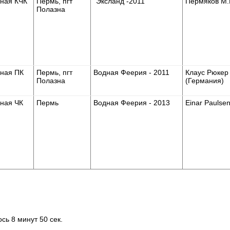
ная КЧК
Пермь, пгт
"Эксланд -2011"
Пермяков М.
Полазна
ная ПК
Пермь, пгт
Водная Феерия - 2011
Клаус Рюкер
Полазна
(Германия)
ная ЧК
Пермь
Водная Феерия - 2013
Einar Paulse
ось 8 минут 50 сек.