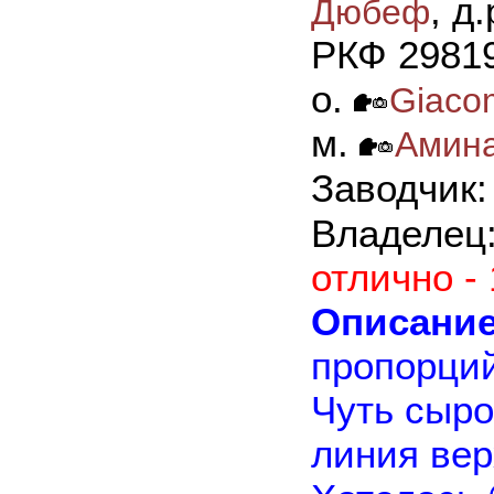
, д
Дюбеф
РКФ 29819
о.
Giaco
м.
Амина
Заводчик
Владелец
отлично -
Описание
пропорций
Чуть сыро
линия вер