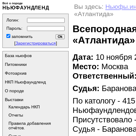
Всё о породе
Вы здесь:
Ньюфы.и
НЬЮФАУНДЛЕНД
«Атлантида»
Логин:
Всепородная
Пароль:
запомнить
«Атлантида»
[
Зарегистрироваться
]
Дата:
10 ноября 
База ньюфов
Место:
Москва
Питомники
Фотоархив
Ответственный
НКП Ньюфаундленд
Судья:
Баранова 
О породе
По катологу - 415
Выставки
Календарь НКП
Ньюфаундлендов
Отчеты
Присутствовало -
Правила добавления
Судья - Баранова 
отчётов.