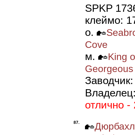
SPKP 1736
клеймо: 1
о.
Seabr
Cove
м.
King o
Georgeous
Заводчик: 
Владелец
отлично -
87.
Дюрбахл