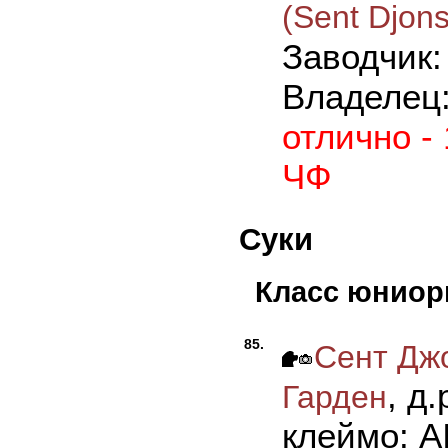
(Sent Djon
Заводчик
Владелец:
отлично -
ЧФ
Суки
Класс юнио
85.
Сент Дж
, д
Гарден
клеймо: A