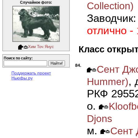
Collection)
Случайное фото:
Заводчик
отлично -
Класс откры
Хим Точ Янус
Поиск по сайту:
84.
Сент Джо
Поддержать проект
, 
Ньюфы.ру
Hummer)
РКФ 29552
о.
Kloofb
Djons
м.
Сент 