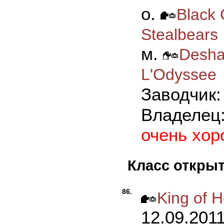
о.
Black 
Stealbears
м.
Deshab
L'Odyssee
Заводчик
Владелец
очень хо
Класс откры
86.
King of H
12.09.201