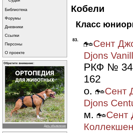
Судьи
Кобели
Библиотека
Форумы
Класс юнио
Дневники
Ссылки
83.
Сент Джо
Персоны
Djons Vanill
О проекте
РКФ № 342
Обратите внимание:
162
о.
Сент 
Djons Cent
м.
Сент 
Коллекшен 
Дать объявление