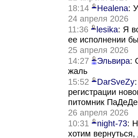
18:14
Healena
: 
24 апреля 2026
11:36
lesika
: Я 
ее исполнении б
25 апреля 2026
14:27
Эльвира
:
жаль
15:52
DarSveZy
регистрации нов
питомник ПаДеДе
26 апреля 2026
10:31
night-73
: 
хотим вернуться,