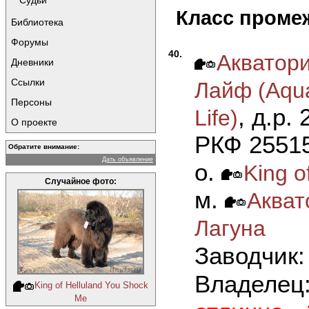
Судьи
Класс проме
Библиотека
Форумы
40.
Акватор
Дневники
Ссылки
Лайф (Aquat
Персоны
, д.р.
Life)
О проекте
РКФ 25515
Обратите внимание:
Дать объявление
о.
King o
Случайное фото:
м.
Акват
Лагуна
Заводчик
Владелец
King of Helluland You Shock
Me