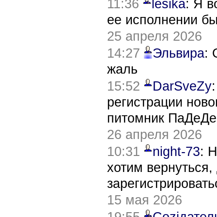
11:36
lesika
: Я 
ее исполнении б
25 апреля 2026
14:27
Эльвира
:
жаль
15:52
DarSveZy
регистрации нов
питомник ПаДеДе
26 апреля 2026
10:31
night-73
: 
хотим вернуться,
зарегистрировать
15 мая 2026
19:55
Соziдател