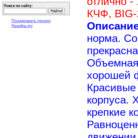
отлично -
Поиск по сайту:
КЧФ, BIG-
Поддержать проект
Описание
Ньюфы.ру
норма. Со
прекрасна
Объемная 
хорошей 
Красивые
корпуса. 
крепкие к
Равноценн
движении