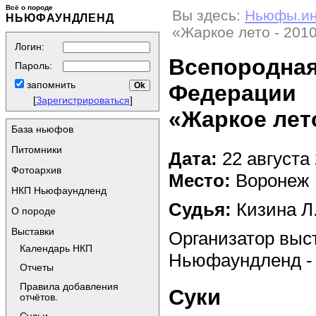
Всё о породе
Вы здесь:
Ньюфы.и
НЬЮФАУНДЛЕНД
«Жаркое лето - 201
Логин:
Всепородная
Пароль:
запомнить
Федерации
[
Зарегистрироваться
]
«Жаркое лето
База ньюфов
Питомники
Дата:
22 августа
Фотоархив
Место:
Воронеж
НКП Ньюфаундленд
Судья:
Кизина Л.Я
О породе
Выставки
Организатор выс
Календарь НКП
Ньюфаундленд -
Отчеты
Правила добавления
Суки
отчётов.