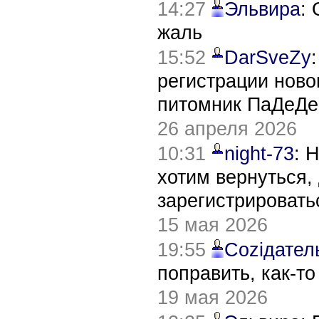
14:27
Эльвира
:
жаль
15:52
DarSveZy
регистрации нов
питомник ПаДеДе
26 апреля 2026
10:31
night-73
: 
хотим вернуться,
зарегистрировать
15 мая 2026
19:55
Соziдател
поправить, как-т
19 мая 2026