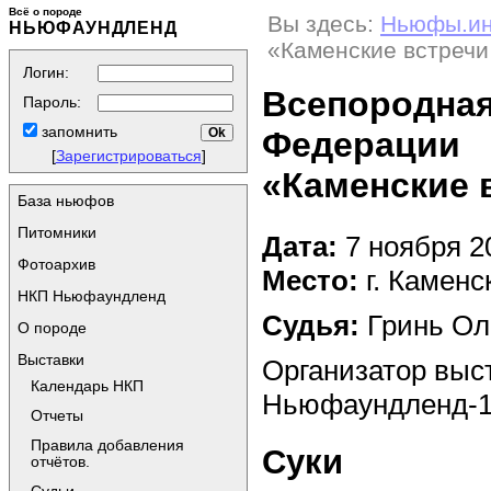
Всё о породе
Вы здесь:
Ньюфы.и
НЬЮФАУНДЛЕНД
«Каменские встречи
Логин:
Всепородная
Пароль:
запомнить
Федерации
[
Зарегистрироваться
]
«Каменские в
База ньюфов
Питомники
Дата:
7 ноября 2
Фотоархив
Место:
г. Каменс
НКП Ньюфаундленд
Судья:
Гринь Оль
О породе
Выставки
Организатор выс
Календарь НКП
Ньюфаундленд-
Отчеты
Правила добавления
Суки
отчётов.