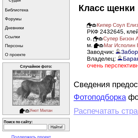
Судьи
Класс щенки
Библиотека
Форумы
Кипер Соул Елиз
Дневники
РКФ 2432645, кле
Ссылки
о.
Супер Бизон А
м.
Маг Исполин 
Персоны
Заводчик:
Забор
О проекте
Владелец:
Бара
очень перспективн
Случайное фото:
Сведения предо
Фотоподборка
фот
Распечатать стр
Унют Милан
Поиск по сайту:
Поддержать проект