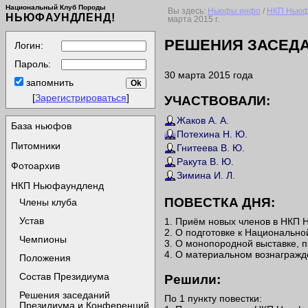
Национальный Клуб Породы
Вы здесь:
Ньюфы.инфо
/
НКП Ньюф
НЬЮФАУНДЛЕНД!
марта 2015 г.
РЕШЕНИЯ ЗАСЕДА
Логин:
Пароль:
30 марта 2015 года
запомнить
[
Зарегистрироваться
]
УЧАСТВОВАЛИ:
Жаков А. А.
База ньюфов
Потехина Н. Ю.
Питомники
Гнитеева В. Ю.
Ракута В. Ю.
Фотоархив
Зимина И. Л.
НКП Ньюфаундленд
ПОВЕСТКА ДНЯ:
Члены клуба
Устав
1. Приём новых членов в НКП
2. О подготовке к Национально
Чемпионы
3. О монопородной выставке, 
4. О материальном вознагражде
Положения
Состав Президиума
Решили:
Решения заседаний
По 1 пункту повестки:
Президиума и Конференций