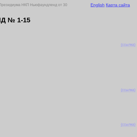
English
Карта сайта
Президиума НКП Ньюфаундленд от 30
 № 1-15
(ссылка)
(ссылка)
(ссылка)