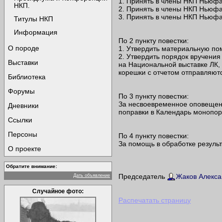
1. Принять в члены НКП Ньюфа
НКП.
2. Принять в члены НКП Ньюфа
3. Принять в члены НКП Ньюфа
Титулы НКП
Информация
По 2 пункту повестки:
О породе
1. Утвердить материальную по
2. Утвердить порядок вручени
Выставки
на Национальной выставке ЛК
корешки с отчетом отправляют
Библиотека
Форумы
По 3 пункту повестки:
За несвоевременное оповещени
Дневники
поправки в Календарь монопор
Ссылки
Персоны
По 4 пункту повестки:
За помощь в обработке резуль
О проекте
Обратите внимание:
Председатель
Жаков Алекса
Дать объявление
Случайное фото:
Распечатать страницу