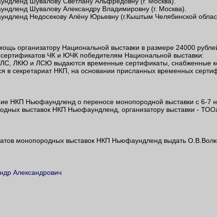
ундленд Шувалову Светлану Альфредовну (г. Москва).
ундленд Шувалову Александру Владимировну (г. Москва).
ундленд Недосекову Алёну Юрьевну (г.Кыштым Челябинской облас
мощь организатору Национальной выставки в размере 24000 рубле
я сертификатов ЧК и ЮЧК победителям Национальной выставки:
, ЛС, ЛКЮ и ЛСЮ выдаются временные сертификаты, снабженные 
ся в секретариат НКП, на основании присланных временных серти
е НКП Ньюфаундленд о переносе монопородной выставки с 6-7 на 1
одных выставок НКП Ньюфаундленд, организатору выставки - ТООЛ
татов монопородных выставок НКП Ньюфаундленд выдать О.В.Волк
ндр Александрович