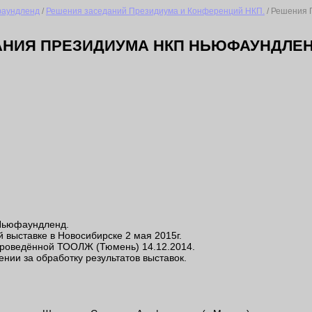
аундленд
/
Решения заседаний Президиума и Конференций НКП.
/ Решения 
НИЯ ПРЕЗИДИУМА НКП НЬЮФАУНДЛЕНД
 Ньюфаундленд.
й выставке в Новосибирске 2 мая 2015г.
проведённой ТООЛЖ (Тюмень) 14.12.2014.
нии за обработку результатов выставок.