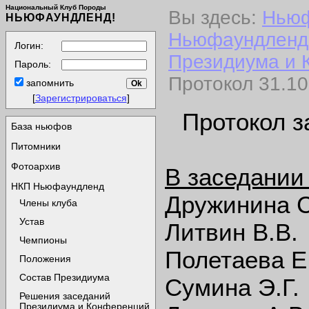
Национальный Клуб Породы
Вы здесь:
Нью
НЬЮФАУНДЛЕНД!
Ньюфаундленд
Логин:
Президиума и 
Пароль:
Протокол 31.10
запомнить
[
Зарегистрироваться
]
Протокол з
База ньюфов
Питомники
Фотоархив
В заседании
НКП Ньюфаундленд
Дружинина С
Члены клуба
Устав
Литвин В.В.
Чемпионы
Полетаева Е.
Положения
Состав Президиума
Сумина Э.Г.
Решения заседаний
Президиума и Конференций