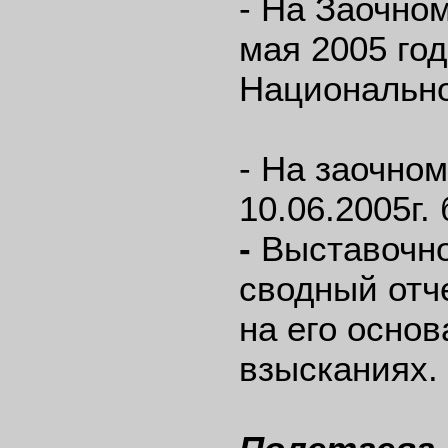
- На Заочно
мая 2005 го
Национально
- На заочно
10.06.2005г.
-
Выставочно
сводный отч
на его осно
взысканиях.