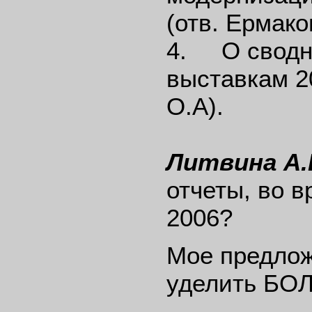
(отв. Ермаков
4. О сводно
выставкам 20
О.А).
Литвина А.
отчеты, во 
2006?
Мое предлож
уделить БО