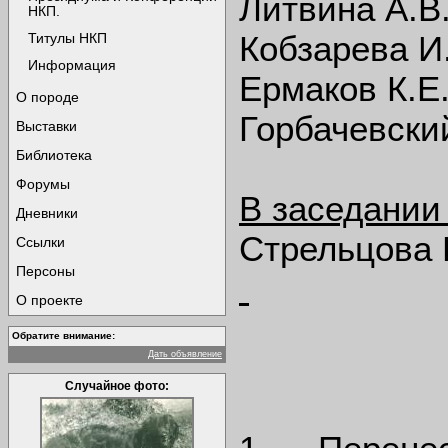
Литвина А.В
НКП.
Кобзарева И
Титулы НКП
Информация
Ермаков К.Е
О породе
Горбачевски
Выставки
Библиотека
Форумы
В заседании
Дневники
Стрельцова 
Ссылки
Персоны
О проекте
Обратите внимание:
Дать объявление
Случайное фото: