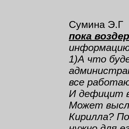
Сумина Э.Г
пока возде
информацию
1)А что буд
администра
все работа
И дефицит в
Может высл
Кирилла? П
нужно для е