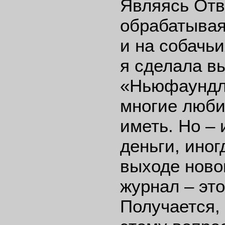
Являясь Отв
обрабатывая
и на собачь
я сделала в
«Ньюфаундле
многие люби
иметь. Но –
деньги, ино
выходе новог
журнал – эт
Получается, 