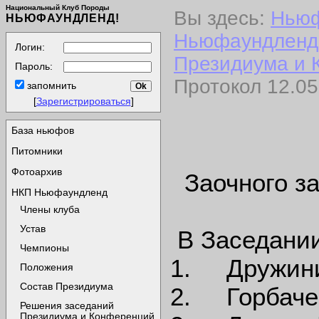
Национальный Клуб Породы
Вы здесь:
Нью
НЬЮФАУНДЛЕНД!
Ньюфаундленд
Логин:
Президиума и 
Пароль:
Протокол 12.05
запомнить
[
Зарегистрироваться
]
База ньюфов
Питомники
Фотоархив
Заочного з
НКП Ньюфаундленд
Члены клуба
Устав
В Заседании
Чемпионы
1. Дружини
Положения
Состав Президиума
2. Горбачев
Решения заседаний
Президиума и Конференций