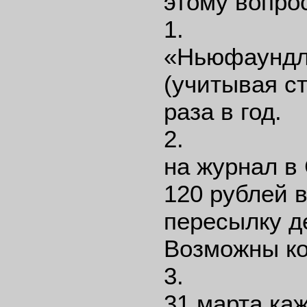
этому вопро
1. Вып
«Ньюфаундле
(учитывая ст
раза в год.
2. Орга
на журнал в
120 рублей в
пересылку д
Возможны ко
3. Подп
31 марта каж