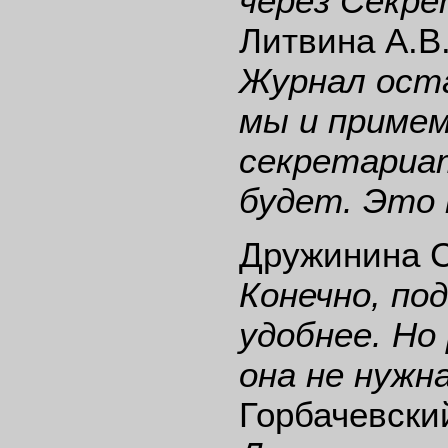
через Секре
Литвина А.В
Журнал оста
мы и примем
секретариат
будет. Это 
Дружинина С
Конечно, по
удобнее. Но
она не нужн
Горбачевски