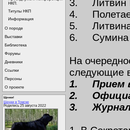
3. Литвин 
НКП.
4. Полетае
Титулы НКП
Информация
5. Литвина
О породе
6. Сумина 
Выставки
Библиотека
Форумы
На очередно
Дневники
следующие 
Ссылки
Персоны
1.
Прием 
О проекте
2.
Официа
Щенки!
Щенки в Томске
3.
Журнал
Родились 25 августа 2022