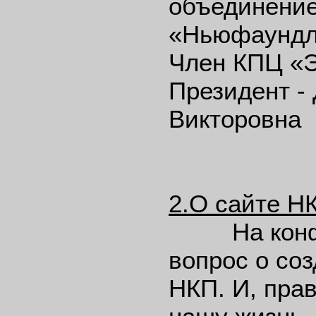
объединение
«Ньюфаундл
Член КПЦ «
Президент -
Викторовна
2.О сайте Н
На конфер
вопрос о со
НКП. И, пра