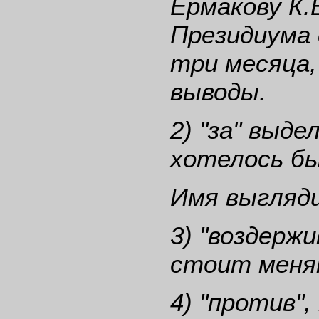
Ермакову К.
Президиума
три месяца,
выводы.
2) "за" выде
хотелось бы
Имя выгляд
3) "воздерж
стоит меня
4) "против"