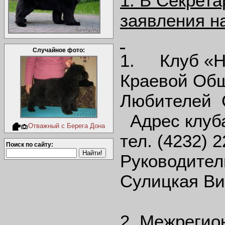
1. В Секрет
заявления н
Случайное фото:
1. Клуб «Н
Краевой Об
Любителей 
Адрес клуба:
Отважный с Берега Дона
тел. (4232) 2
Поиск по сайту:
Руководител
Сулицкая Ви
2. Межрегио