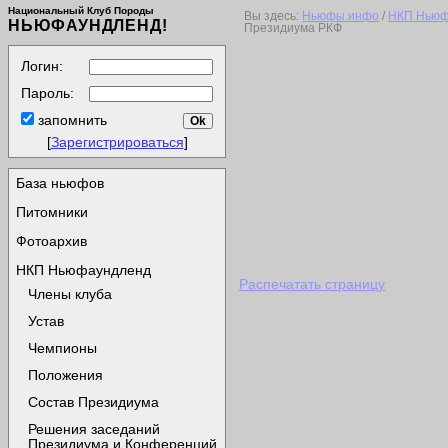
Национальный Клуб Породы
Вы здесь:
Ньюфы.инфо
/
НКП Ньюф
НЬЮФАУНДЛЕНД!
Президиума РКФ
Логин:
Пароль:
запомнить
[
Зарегистрироваться
]
База ньюфов
Питомники
Фотоархив
НКП Ньюфаундленд
Распечатать страницу
Члены клуба
Устав
Чемпионы
Положения
Состав Президиума
Решения заседаний
Президиума и Конференций