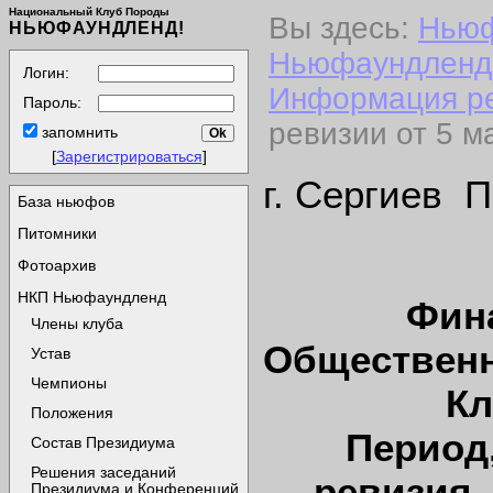
Национальный Клуб Породы
Вы здесь:
Нью
НЬЮФАУНДЛЕНД!
Ньюфаундленд
Логин:
Информация ре
Пароль:
ревизии от 5 ма
запомнить
[
Зарегистрироваться
]
г. Сергиев П
База ньюфов
Питомники
Фотоархив
НКП Ньюфаундленд
Фин
Члены клуба
Общественн
Устав
Чемпионы
Кл
Положения
Период
Состав Президиума
Решения заседаний
ревизия с
Президиума и Конференций