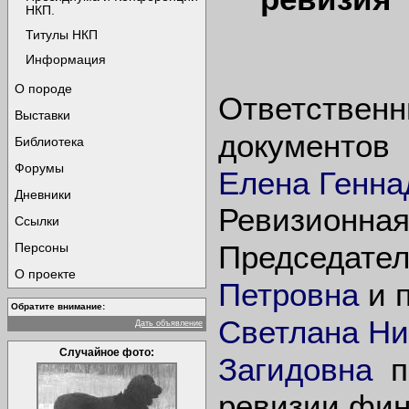
НКП.
Титулы НКП
Информация
О породе
Ответственн
Выставки
документов
Библиотека
Форумы
Елена Генна
Дневники
Ревизионная
Ссылки
Председате
Персоны
О проекте
Петровна
и 
Обратите внимание:
Светлана Ни
Дать объявление
Случайное фото:
Загидовна
по
ревизии фин