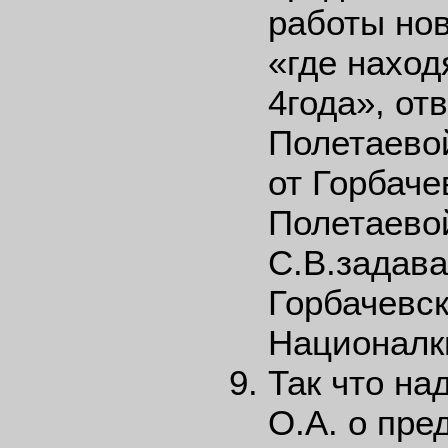
работы нов
«где нахо
4года», от
Полетаевой
от Горбаче
Полетаево
С.В.задава
Горбачевск
Националк
Так что на
О.А. о пре