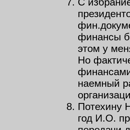
С избрание
президенто
фин.докум
финансы б
этом у мен
Но фактич
финансами
наемный р
организаци
Потехину Н
год И.О. п
передачи д