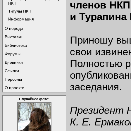
членов НК
НКП.
Титулы НКП
и Турапина
Информация
О породе
Приношу вы
Выставки
Библиотека
свои извине
Форумы
Полностью р
Дневники
Ссылки
опубликован
Персоны
заседания.
О проекте
Случайное фото:
Президент 
К. Е. Ермако