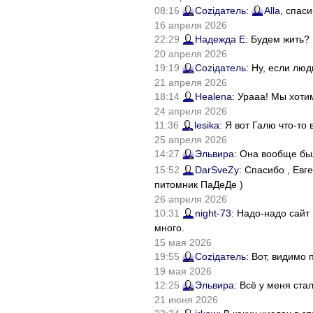
08:16
Соziдатель
:
Alla
, спас
16 апреля 2026
22:29
Надежда Е
: Будем жить?
20 апреля 2026
19:19
Соziдатель
: Ну, если лю
21 апреля 2026
18:14
Healena
: Урааа! Мы хоти
24 апреля 2026
11:36
lesika
: Я вот Галю что-т
25 апреля 2026
14:27
Эльвира
: Она вообще бы
15:52
DarSveZy
: Спасибо , Ев
питомник ПаДеДе )
26 апреля 2026
10:31
night-73
: Надо-надо сайт
много.
15 мая 2026
19:55
Соziдатель
: Вот, видимо
19 мая 2026
12:25
Эльвира
: Всё у меня ста
21 июня 2026