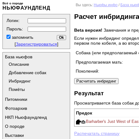
Всё о породе
Вы здесь:
Ньюфы.инфо
/
База нью
НЬЮФАУНДЛЕНД
Расчет инбридинг
Логин:
Пароль:
Beta версия!
Замечания и пре
запомнить
Если нужен инбридинг определ
первом поле кобеля, а во втор
[
Зарегистрироваться
]
Собака (или предполагаемый 
База ньюфов
Предполагаемая мать:
Описание
Поколений:
Добавление собак
Инбридинг
Помёты
Результат
Питомники
Просматривается база собак до
Фотоархив
Предок
НКП Ньюфаундленд
Barharber's Just West of Eas
О породе
Распечатать страницу
Выставки