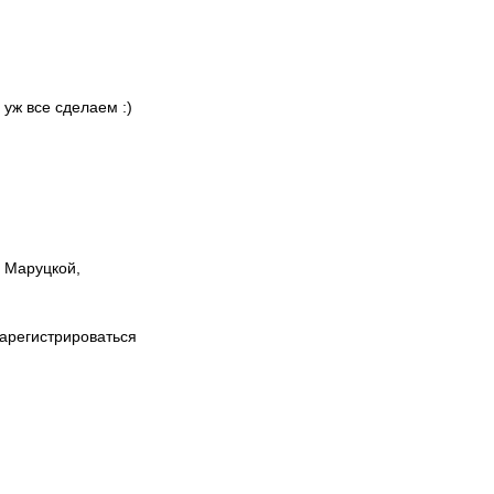
 уж все сделаем :)
ы Маруцкой,
зарегистрироваться