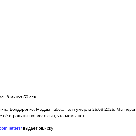
ось 8 минут 50 сек.
алина Бондаренко, Мадам Габо... Галя умерла 25.08.2025. Мы пере
с её страницы написал сын, что мамы нет.
oom/letters/
выдаёт ошибку