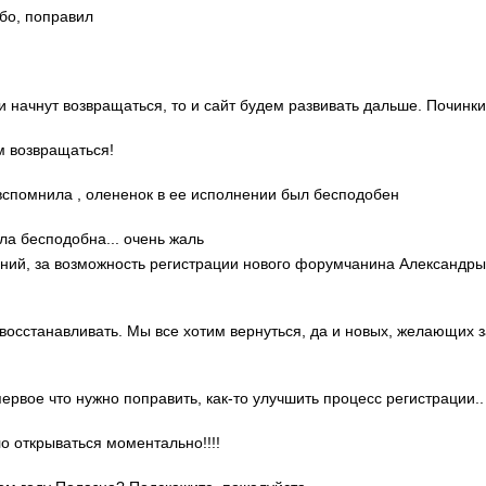
ибо, поправил
ди начнут возвращаться, то и сайт будем развивать дальше. Починки
м возвращаться!
о вспомнила , олененок в ее исполнении был бесподобен
ла бесподобна... очень жаль
гений, за возможность регистрации нового форумчанина Александр
 восстанавливать. Мы все хотим вернуться, да и новых, желающих 
 первое что нужно поправить, как-то улучшить процесс регистрации..
ло открываться моментально!!!!