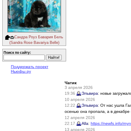
Сандра Роуз Бавария Бель
(Sandra Rose Bavariya Belle)
Поиск по сайту:
Поддержать проект
Ньюфы.ру
Чатик
3 апреля 2026
19:36
Эльвира
: новье загружал
10 апреля 2026
12:22
Эльвира
: От нас ушла Г
осенью она пропала, а в декабре 
12 апреля 2026
22:17
Alla
:
https://newfs.info/myr
13 апреля 2026