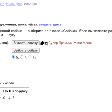
фов
/
Инбридинг
/ Инбридинг
а
дложения, пожалуйста,
пишите здесь
.
ённой собаки — выберите её в поле «Собака». Если вы желаете ра
ом — суку.
отец):
Супер Премиум Жани Моник
5
,
7
,
12
 5 колен.
По Шапоружу
0 - 4, 5
t