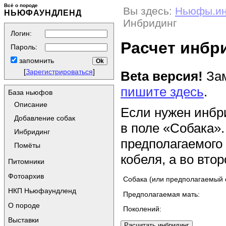
Всё о породе
Вы здесь:
Ньюфы.и
НЬЮФАУНДЛЕНД
Инбридинг
Логин:
Расчет инбр
Пароль:
запомнить
[
Зарегистрироваться
]
Beta версия!
Зам
пишите здесь
.
База ньюфов
Описание
Если нужен инбр
Добавление собак
в поле «Собака».
Инбридинг
предполагаемого
Помёты
кобеля, а во втор
Питомники
Фотоархив
Собака (или предполагаемый 
НКП Ньюфаундленд
Предполагаемая мать:
О породе
Поколений:
Выставки