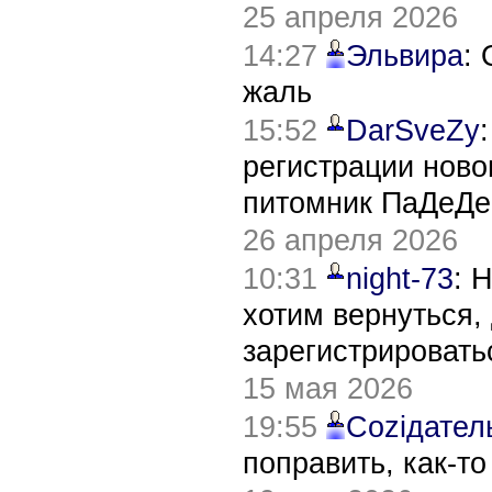
25 апреля 2026
14:27
Эльвира
:
жаль
15:52
DarSveZy
регистрации нов
питомник ПаДеДе
26 апреля 2026
10:31
night-73
: 
хотим вернуться,
зарегистрировать
15 мая 2026
19:55
Соziдател
поправить, как-т