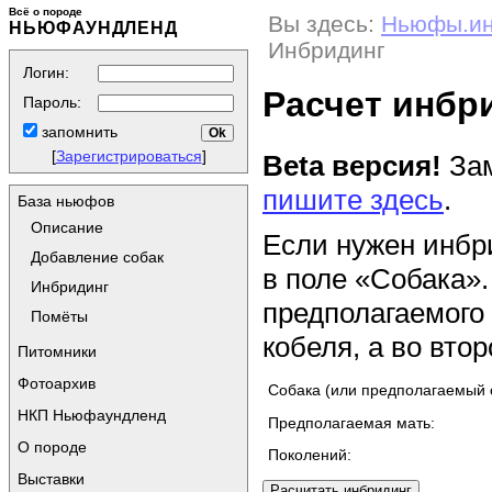
Всё о породе
Вы здесь:
Ньюфы.и
НЬЮФАУНДЛЕНД
Инбридинг
Логин:
Расчет инбр
Пароль:
запомнить
[
Зарегистрироваться
]
Beta версия!
Зам
пишите здесь
.
База ньюфов
Описание
Если нужен инбр
Добавление собак
в поле «Собака».
Инбридинг
предполагаемого
Помёты
кобеля, а во втор
Питомники
Фотоархив
Собака (или предполагаемый 
НКП Ньюфаундленд
Предполагаемая мать:
О породе
Поколений:
Выставки