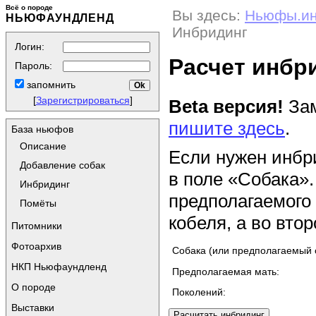
Всё о породе
Вы здесь:
Ньюфы.и
НЬЮФАУНДЛЕНД
Инбридинг
Логин:
Расчет инбр
Пароль:
запомнить
[
Зарегистрироваться
]
Beta версия!
Зам
пишите здесь
.
База ньюфов
Описание
Если нужен инбр
Добавление собак
в поле «Собака».
Инбридинг
предполагаемого
Помёты
кобеля, а во втор
Питомники
Фотоархив
Собака (или предполагаемый 
НКП Ньюфаундленд
Предполагаемая мать:
О породе
Поколений:
Выставки