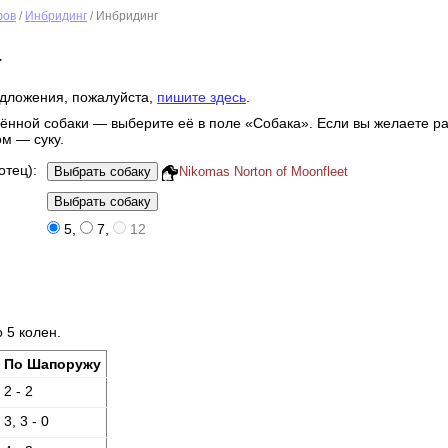
фов
/
Инбридинг
/ Инбридинг
а
дложения, пожалуйста,
пишите здесь
.
ённой собаки — выберите её в поле «Собака». Если вы желаете ра
ом — суку.
отец):
Nikomas Norton of Moonfleet
5
,
7
,
12
 5 колен.
По Шапоружу
2 - 2
3, 3 - 0