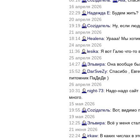
08:16
Соziдатель
:
Alla
, спас
16 апреля 2026
22:29
Надежда Е
: Будем жить?
20 апреля 2026
19:19
Соziдатель
: Ну, если лю
21 апреля 2026
18:14
Healena
: Урааа! Мы хоти
24 апреля 2026
11:36
lesika
: Я вот Галю что-т
25 апреля 2026
14:27
Эльвира
: Она вообще бы
15:52
DarSveZy
: Спасибо , Ев
питомник ПаДеДе )
26 апреля 2026
10:31
night-73
: Надо-надо сайт
много.
15 мая 2026
19:55
Соziдатель
: Вот, видимо
19 мая 2026
12:25
Эльвира
: Всё у меня ста
21 июня 2026
22:24
irkaw
: В каких числах в 