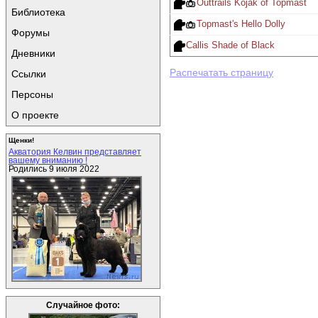
Outtrails Kojak of Topmast
Библиотека
Topmast's Hello Dolly
Форумы
Callis Shade of Black
Дневники
Распечатать страницу
Ссылки
Персоны
О проекте
Щенки!
Акватория Келвин представляет
вашему вниманию !
Родились 9 июля 2022
Случайное фото: