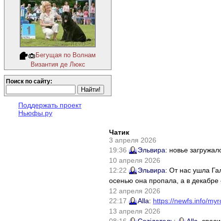
Бегущая по Волнам
Византия де Люкс
Поиск по сайту:
Поддержать проект
Ньюфы.ру
Чатик
3 апреля 2026
19:36
Эльвира
: новье загружал
10 апреля 2026
12:22
Эльвира
: От нас ушла Г
осенью она пропала, а в декабре 
12 апреля 2026
22:17
Alla
:
https://newfs.info/myr
13 апреля 2026