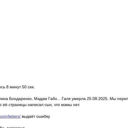
ось 8 минут 50 сек.
алина Бондаренко, Мадам Габо... Галя умерла 25.08.2025. Мы пере
с её страницы написал сын, что мамы нет.
oom/letters/
выдаёт ошибку