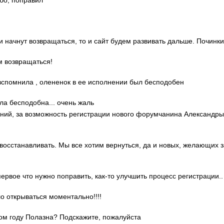
ибо, поправил
ди начнут возвращаться, то и сайт будем развивать дальше. Починки
м возвращаться!
о вспомнила , олененок в ее исполнении был бесподобен
ла бесподобна... очень жаль
гений, за возможность регистрации нового форумчанина Александр
 восстанавливать. Мы все хотим вернуться, да и новых, желающих 
 первое что нужно поправить, как-то улучшить процесс регистрации..
ло открываться моментально!!!!
этом году Полазна? Подскажите, пожалуйста