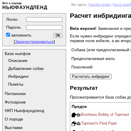
Всё о породе
Вы здесь:
Ньюфы.инфо
/
База нью
НЬЮФАУНДЛЕНД
Расчет инбридинг
Логин:
Пароль:
Beta версия!
Замечания и пре
запомнить
Если нужен инбридинг определ
первом поле кобеля, а во втор
[
Зарегистрироваться
]
Собака (или предполагаемый 
База ньюфов
Предполагаемая мать:
Описание
Поколений:
Добавление собак
Инбридинг
Помёты
Результат
Питомники
Просматривается база собак до
Фотоархив
Предок
НКП Ньюфаундленд
Brunhaus Bobby of Topmast
О породе
Topmast's Pied Piper
Выставки