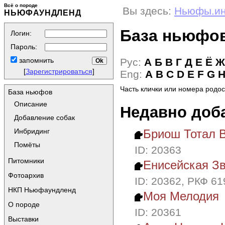
Всё о породе
Вы здесь:
Ньюфы.и
НЬЮФАУНДЛЕНД
База ньюфо
Логин:
Пароль:
Рус:
А
Б
В
Г
Д
Е
Ё
Ж
запомнить
[
Зарегистрироваться
]
Eng:
A
B
C
D
E
F
G
Часть клички или номера родо
База ньюфов
Описание
Недавно доба
Добавление собак
Бриош Тотал 
Инбридинг
Помёты
ID: 20363
Питомники
Енисейская Зв
Фотоархив
ID: 20362, РКФ 6
НКП Ньюфаундленд
Моя Мелодия
О породе
ID: 20361
Выставки