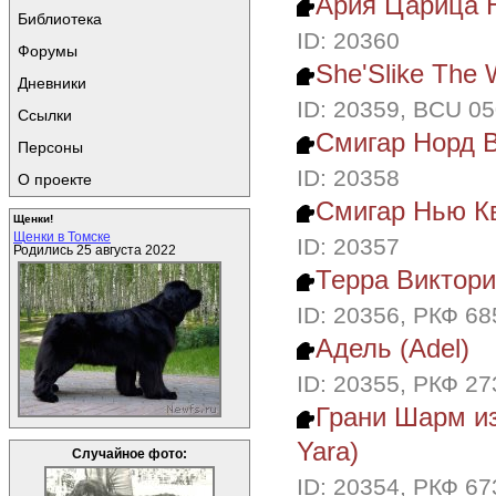
Ария Царица 
Библиотека
ID: 20360
Форумы
She'Slike The 
Дневники
ID: 20359, BCU 0
Ссылки
Смигар Норд В
Персоны
ID: 20358
О проекте
Смигар Нью Кв
Щенки!
Щенки в Томске
ID: 20357
Родились 25 августа 2022
Терра Виктория
ID: 20356, РКФ 6
Адель (Adel)
ID: 20355, РКФ 2
Грани Шарм из
Yara)
Случайное фото:
ID: 20354, РКФ 6