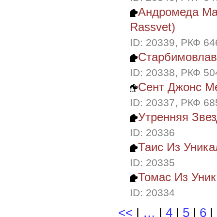
Андромеда Мал
Rassvet)
ID: 20339, РКФ 6
Старбимовлав 
ID: 20338, РКФ 5
Сент Джонс Ме
ID: 20337, РКФ 6
Утренняя Звез
ID: 20336
Таис Из Уника
ID: 20335
Томас Из Уни
ID: 20334
<<
|
…
|
4
|
5
|
6
|