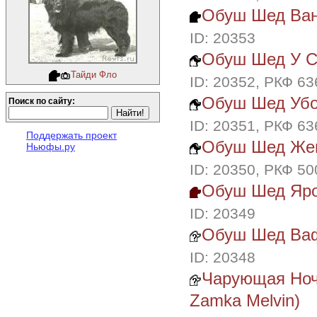
Обуш Шед Ван
ID: 20353
Обуш Шед У С
Тайди Фло
ID: 20352, РКФ 6
Обуш Шед Убой
Поиск по сайту:
ID: 20351, РКФ 6
Поддержать проект
Обуш Шед Же
Ньюфы.ру
ID: 20350, РКФ 5
Обуш Шед Ярос
ID: 20349
Обуш Шед Ваф
ID: 20348
Чарующая Ночь
Zamka Melvin)