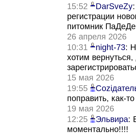
15:52
DarSveZy
регистрации нов
питомник ПаДеДе
26 апреля 2026
10:31
night-73
: 
хотим вернуться,
зарегистрировать
15 мая 2026
19:55
Соziдател
поправить, как-т
19 мая 2026
12:25
Эльвира
:
моментально!!!!