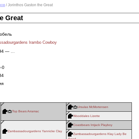
фов
/ Jorinthos Gaston the Great
e Great
кобель
sadourgardens Irambo Cowboy
994 — …
-0
84
ия
Ursulas McMortensen
Top Bears Arramac
Wooddales Lizette
Coastbears Intjack Playboy
Zambassadourgardens Yannicke Clay
Zambassadourgardens Klay Lady Be
Good