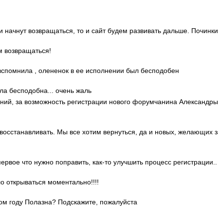
ди начнут возвращаться, то и сайт будем развивать дальше. Починки
м возвращаться!
о вспомнила , олененок в ее исполнении был бесподобен
ла бесподобна... очень жаль
гений, за возможность регистрации нового форумчанина Александр
 восстанавливать. Мы все хотим вернуться, да и новых, желающих 
 первое что нужно поправить, как-то улучшить процесс регистрации..
ло открываться моментально!!!!
этом году Полазна? Подскажите, пожалуйста