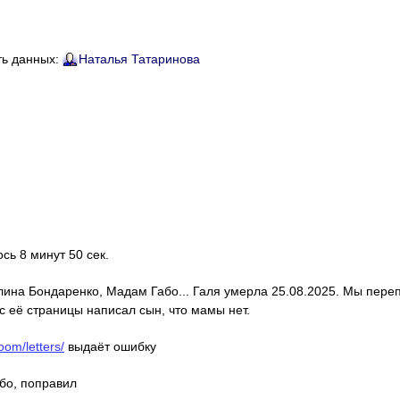
ть данных:
Наталья Татаринова
ось 8 минут 50 сек.
алина Бондаренко, Мадам Габо... Галя умерла 25.08.2025. Мы пере
с её страницы написал сын, что мамы нет.
oom/letters/
выдаёт ошибку
ибо, поправил