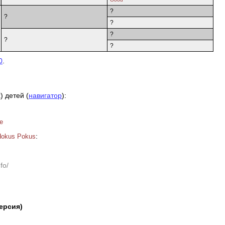
?
?
?
?
?
?
0
.
) детей (
навигатор
):
e
:
 Hokus Pokus
fo/
версия)