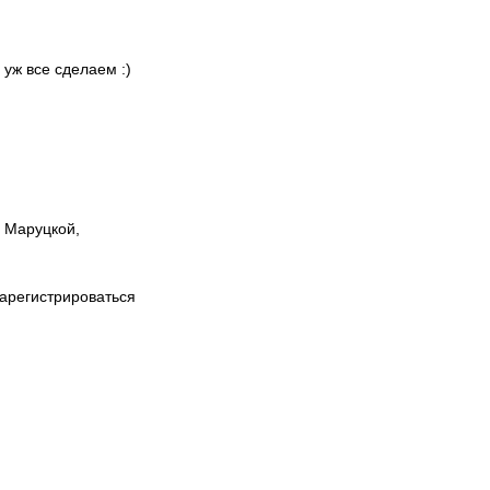
 уж все сделаем :)
ы Маруцкой,
зарегистрироваться