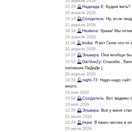
16 апреля 2026
22:29
Надежда Е
: Будем жить?
20 апреля 2026
19:19
Соziдатель
: Ну, если лю
21 апреля 2026
18:14
Healena
: Урааа! Мы хоти
24 апреля 2026
11:36
lesika
: Я вот Галю что-т
25 апреля 2026
14:27
Эльвира
: Она вообще бы
15:52
DarSveZy
: Спасибо , Ев
питомник ПаДеДе )
26 апреля 2026
10:31
night-73
: Надо-надо сайт
много.
15 мая 2026
19:55
Соziдатель
: Вот, видимо
19 мая 2026
12:25
Эльвира
: Всё у меня ста
21 июня 2026
22:24
irkaw
: В каких числах в 
29 июля 2026