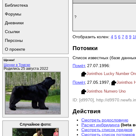
Библиотека
Форумы
?
Дневники
Ссылки
Отобразить колен:
4
5
6
7
8
9
1
Персоны
Потомки
О проекте
Список известных (базе данных
Щенки!
Щенки в Томске
Помёт
, 27.07.1996:
Родились 25 августа 2022
Jorinthos Lucky Number On
Помёт
, 27.05.1997,
Jorinthos
Jorinthos Numero Uno
ID: [d9970], http://d9970.newfs.in
Действия
Смотреть родословную
Расчет инбридинга
(beta 
Случайное фото:
Смотреть список предков
Смотреть список потомков