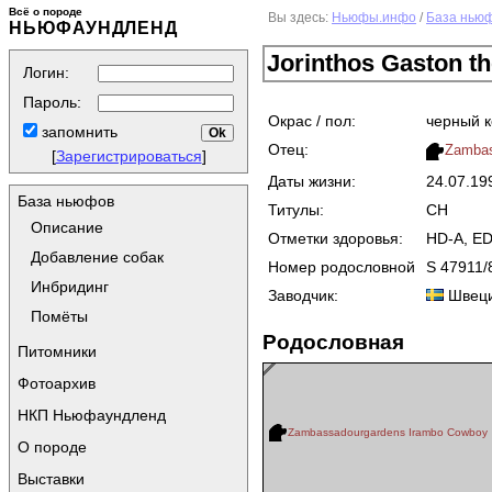
Всё о породе
Вы здесь:
Ньюфы.инфо
/
База нью
НЬЮФАУНДЛЕНД
Jorinthos Gaston th
Логин:
Пароль:
Окрас / пол:
черный 
запомнить
Отец:
Zambas
[
Зарегистрироваться
]
Даты жизни:
24.07.1
База ньюфов
Титулы:
CH
Описание
Отметки здоровья:
HD-A, ED
Добавление собак
Номер родословной
S 47911/
Инбридинг
Заводчик:
Швец
Помёты
Родословная
Питомники
Фотоархив
НКП Ньюфаундленд
Zambassadourgardens Irambo Cowboy
О породе
Выставки