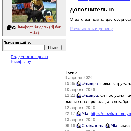
Дополнительно
Ответственный за достовернос
Ньюфорт Фидель (Njufort
Распечатать страницу
Fidel)
Поиск по сайту:
Поддержать проект
Ньюфы.ру
Чатик
3 апреля 2026
19:36
Эльвира
: новье загружал
10 апреля 2026
12:22
Эльвира
: От нас ушла Г
осенью она пропала, а в декабре 
12 апреля 2026
22:17
Alla
:
https://newfs.info/myr
13 апреля 2026
08:16
Соziдатель
:
Alla
, спас