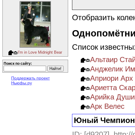
Отобразить коле
Однопомётни
Список известны
I'm in Love Midnight Bear
Альтаир Ста
Поиск по сайту:
Анджелик И
Априори Арх
Поддержать проект
Ньюфы.ру
Ариетта Ска
Арийка Души
Арк Велес
Юный Чемпион
ID: [d9207], http:/