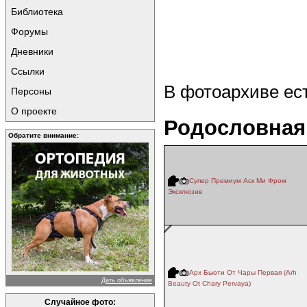
Библиотека
Форумы
Дневники
Ссылки
В фотоархиве ес
Персоны
О проекте
Родословная
Обратите внимание:
Супер Премиум Аск Ми Фром
Эксклюзив
Арх Бьюти От Чары Первая (Arh
Дать объявление
Beauty Ot Chary Pervaya)
Случайное фото: