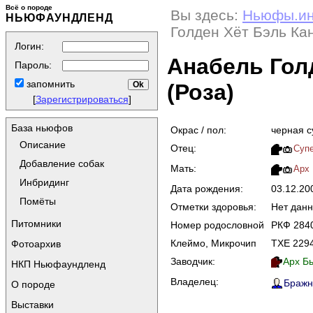
Всё о породе
Вы здесь:
Ньюфы.и
НЬЮФАУНДЛЕНД
Голден Хёт Бэль Ка
Логин:
Анабель Гол
Пароль:
запомнить
(Роза)
[
Зарегистрироваться
]
База ньюфов
Окрас / пол:
черная с
Описание
Отец:
Суп
Добавление собак
Мать:
Арх 
Инбридинг
Дата рождения:
03.12.2
Помёты
Отметки здоровья:
Нет дан
Питомники
Номер родословной
РКФ 284
Клеймо, Микрочип
TXE 229
Фотоархив
Заводчик:
Арх Бь
НКП Ньюфаундленд
Владелец:
Бражни
О породе
Выставки