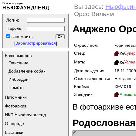
Всё о породе
Вы здесь:
Ньюфы.и
НЬЮФАУНДЛЕНД
Орсо Вильям
Логин:
Анджело Ор
Пароль:
запомнить
[
Зарегистрироваться
]
Окрас / пол:
коричневы
Отец:
Супер
База ньюфов
Мать:
Услад
Описание
Дата рождения:
18.11.200
Добавление собак
Отметки здоровья:
Нет данны
Инбридинг
Клеймо
XEV 016
Помёты
Заводчик:
Анджело
Питомники
В фотоархиве ес
Фотоархив
НКП Ньюфаундленд
Родословная
О породе
Выставки