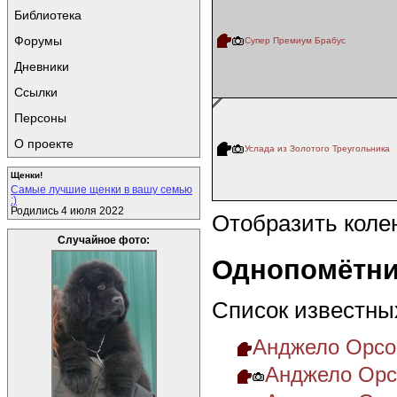
Библиотека
Форумы
Супер Премиум Брабус
Дневники
Ссылки
Персоны
О проекте
Услада из Золотого Треугольника
Щенки!
Самые лучшие щенки в вашу семью
:)
Родились 4 июля 2022
Отобразить коле
Случайное фото:
Однопомётни
Список известны
Анджело Орсо
Анджело Орсо