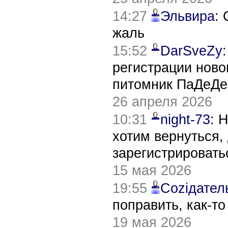
14:27
Эльвира
:
жаль
15:52
DarSveZy
регистрации нов
питомник ПаДеДе
26 апреля 2026
10:31
night-73
: 
хотим вернуться,
зарегистрировать
15 мая 2026
19:55
Соziдател
поправить, как-т
19 мая 2026