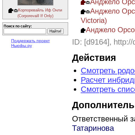
Анджело Орсо
Анджело Орсо
Корпоревайль Иф Онли
(Corporevaill If Only)
Victoria)
Поиск по сайту:
Анджело Орсо
ID: [d9164], http:/
Поддержать проект
Ньюфы.ру
Действия
Смотреть род
Расчет инбрид
Смотреть спис
Дополнитель
Ответственный з
Татаринова