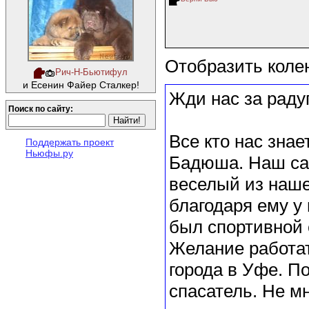
Отобразить коле
Рич-Н-Бьютифул
и Есенин Файер Сталкер!
Жди нас за радуг
Поиск по сайту:
Все кто нас знае
Поддержать проект
Ньюфы.ру
Бадюша. Наш са
веселый из наше
благодаря ему у 
был спортивной 
Желание работат
города в Уфе. П
спасатель. Не м