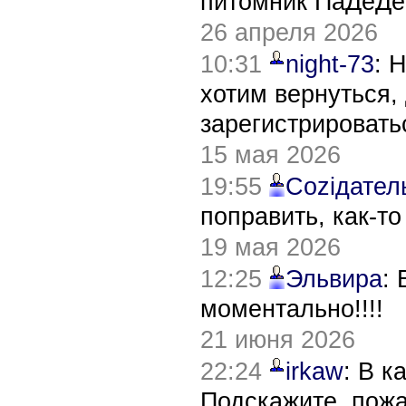
питомник ПаДеДе
26 апреля 2026
10:31
night-73
: 
хотим вернуться,
зарегистрировать
15 мая 2026
19:55
Соziдател
поправить, как-т
19 мая 2026
12:25
Эльвира
:
моментально!!!!
21 июня 2026
22:24
irkaw
: В к
Подскажите, пож