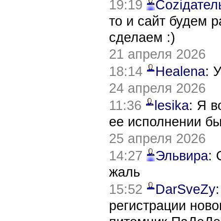
19:19
Соziдател
то и сайт будем 
сделаем :)
21 апреля 2026
18:14
Healena
: 
24 апреля 2026
11:36
lesika
: Я 
ее исполнении б
25 апреля 2026
14:27
Эльвира
:
жаль
15:52
DarSveZy
регистрации нов