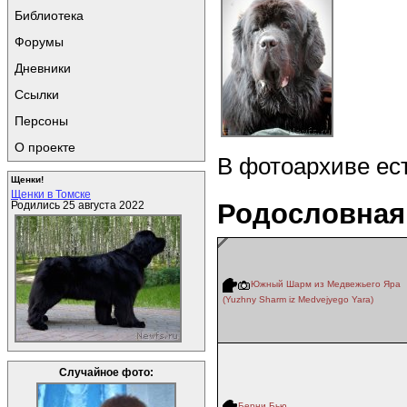
Библиотека
Форумы
Дневники
Ссылки
Персоны
О проекте
В фотоархиве ес
Щенки!
Щенки в Томске
Родословная
Родились 25 августа 2022
Южный Шарм из Медвежьего Яра
(Yuzhny Sharm iz Medvejyego Yara)
Случайное фото:
Берни Бью