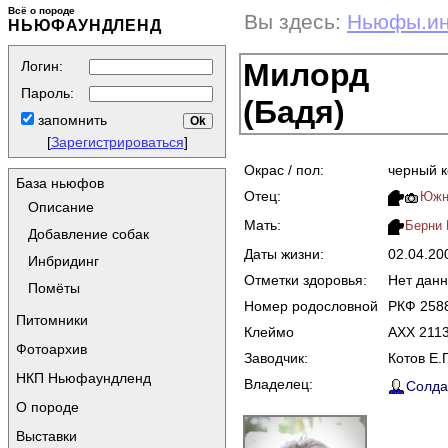
Всё о породе
Вы здесь:
Ньюфы.и
НЬЮФАУНДЛЕНД
Милорд
Логин:
Пароль:
(Бадя)
запомнить
[
Зарегистрироваться
]
Окрас / пол:
черный 
База ньюфов
Отец:
Южны
Описание
Мать:
Берни
Добавление собак
Даты жизни:
02.04.20
Инбридинг
Отметки здоровья:
Нет дан
Помёты
Номер родословной
РКФ 258
Питомники
Клеймо
AXX 211
Фотоархив
Заводчик:
Котов Е.Г
НКП Ньюфаундленд
Владелец:
Солдат
О породе
Выставки