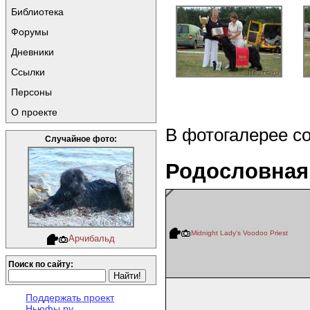
Библиотека
Форумы
Дневники
Ссылки
Персоны
О проекте
В фотогалерее с
Случайное фото:
Родословная
Midnight Lady's Voodoo Priest
Арчибальд
Поиск по сайту:
Поддержать проект
Ньюфы.ру