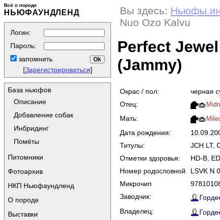
Всё о породе
Вы здесь:
Ньюфы.и
НЬЮФАУНДЛЕНД
Nuo Ozo Kalvu
Логин:
Perfect Jewe
Пароль:
запомнить
(Jammy)
[
Зарегистрироваться
]
База ньюфов
Окрас / пол:
черная с
Описание
Отец:
Midn
Добавление собак
Мать:
Mile
Инбридинг
Дата рождения:
10.09.2
Помёты
Титулы:
JCH LT, 
Питомники
Отметки здоровья:
HD-B, ED-
Номер родословной
LSVK N 0
Фотоархив
Микрочип
9781010
НКП Ньюфаундленд
Заводчик:
Гордее
О породе
Владелец:
Гордее
Выставки