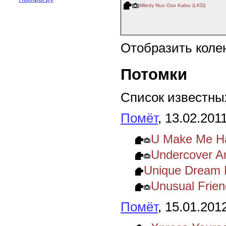
Miledy Nuo Ozo Kalvu (LKD)
Отобразить коле
Потомки
Список известных
Помёт
, 13.02.201
U Make Me H
Undercover A
Unique Dream 
Unusual Frie
Помёт
, 15.01.201