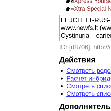
Xpress Yours
Xtra Special 
LT JCH, LT-RUS
www.newfs.lt (ww
Cystinuria – carie
ID: [d8706], http:/
Действия
Смотреть род
Расчет инбрид
Смотреть спис
Смотреть спис
Дополнитель