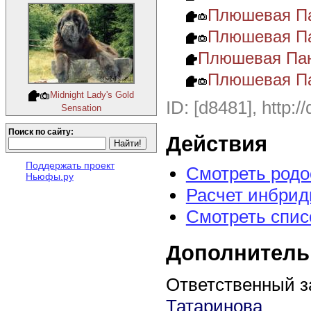
Плюшевая Па
Плюшевая Па
Плюшевая Пан
Плюшевая Па
Midnight Lady's Gold
ID: [d8481], http:/
Sensation
Поиск по сайту:
Действия
Поддержать проект
Смотреть род
Ньюфы.ру
Расчет инбрид
Смотреть спис
Дополнитель
Ответственный з
Татаринова