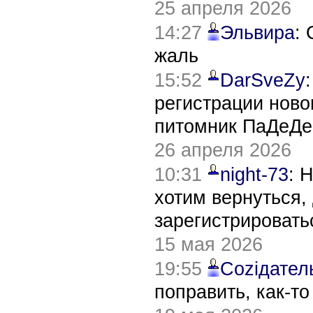
25 апреля 2026
14:27
Эльвира
:
жаль
15:52
DarSveZy
регистрации нов
питомник ПаДеДе
26 апреля 2026
10:31
night-73
: 
хотим вернуться,
зарегистрировать
15 мая 2026
19:55
Соziдател
поправить, как-т