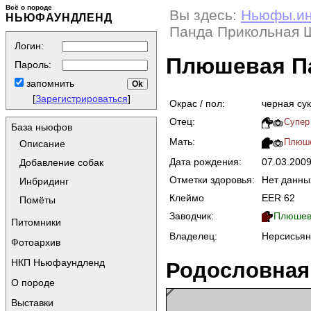
Всё о породе
Вы здесь:
Ньюфы.и
НЬЮФАУНДЛЕНД
Панда Прикольная 
Логин:
Плюшевая П
Пароль:
запомнить
[
Зарегистрироваться
]
Окрас / пол:
черная су
Отец:
Супер 
База ньюфов
Мать:
Плюше
Описание
Дата рождения:
07.03.200
Добавление собак
Отметки здоровья:
Нет данны
Инбридинг
Клеймо
EER 62
Помёты
Заводчик:
Плюшева
Питомники
Владелец:
Нерсисьян
Фотоархив
НКП Ньюфаундленд
Родословная
О породе
Выставки