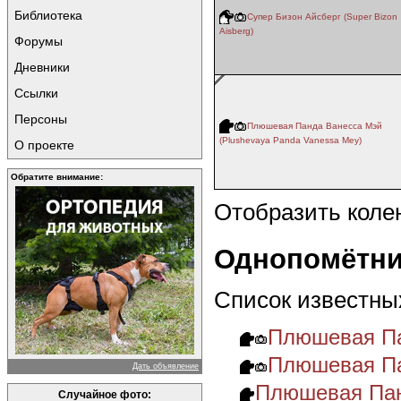
Библиотека
Супер Бизон Айсберг (Super Bizon
Aisberg)
Форумы
Дневники
Ссылки
Персоны
Плюшевая Панда Ванесса Мэй
(Plushevaya Panda Vanessa Mey)
О проекте
Обратите внимание:
Отобразить коле
Однопомётни
Список известны
Плюшевая Па
Плюшевая Па
Дать объявление
Плюшевая Пан
Случайное фото: