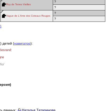
?
Roy de Terres Vieilles
?
?
Vague de L'Ame des Coteaux Rouges
?
0
.
) детей (
навигатор
):
:
iesrand
gne
fo/
версия)
ть данных:
Наталья Татаринова