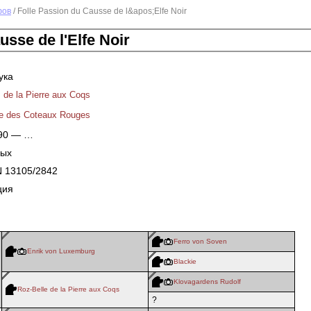
фов
/ Folle Passion du Causse de l&apos;Elfe Noir
usse de l'Elfe Noir
ука
 de la Pierre aux Coqs
 des Coteaux Rouges
990 — …
ных
N 13105/2842
ция
Ferro von Soven
Enrik von Luxemburg
Blackie
Klovagardens Rudolf
Roz-Belle de la Pierre aux Coqs
?