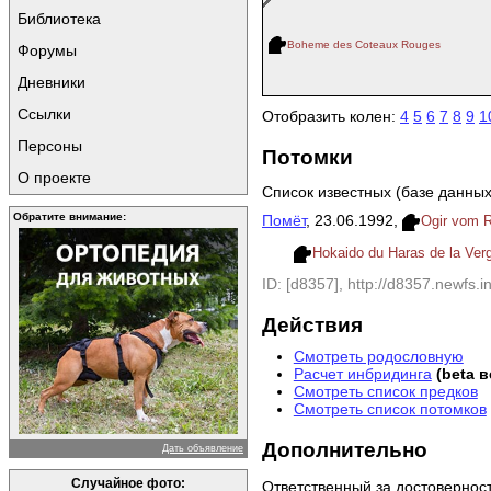
Библиотека
Boheme des Coteaux Rouges
Форумы
Дневники
Ссылки
Отобразить колен:
4
5
6
7
8
9
1
Персоны
Потомки
О проекте
Список известных (базе данных
Обратите внимание:
Помёт
, 23.06.1992,
Ogir vom R
Hokaido du Haras de la Ver
ID: [d8357], http://d8357.newfs.in
Действия
Смотреть родословную
Расчет инбридинга
(beta 
Смотреть список предков
Смотреть список потомков
Дополнительно
Дать объявление
Случайное фото:
Ответственный за достовернос