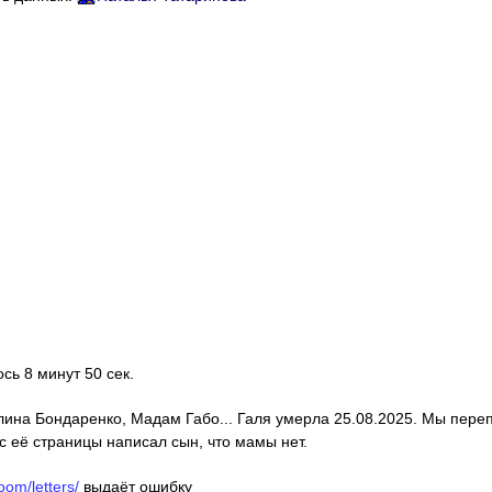
ось 8 минут 50 сек.
алина Бондаренко, Мадам Габо... Галя умерла 25.08.2025. Мы пере
с её страницы написал сын, что мамы нет.
oom/letters/
выдаёт ошибку