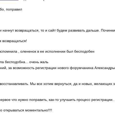
ибо, поправил
ди начнут возвращаться, то и сайт будем развивать дальше. Починки
м возвращаться!
о вспомнила , олененок в ее исполнении был бесподобен
ла бесподобна... очень жаль
гений, за возможность регистрации нового форумчанина Александр
 восстанавливать. Мы все хотим вернуться, да и новых, желающих 
 первое что нужно поправить, как-то улучшить процесс регистрации..
ло открываться моментально!!!!