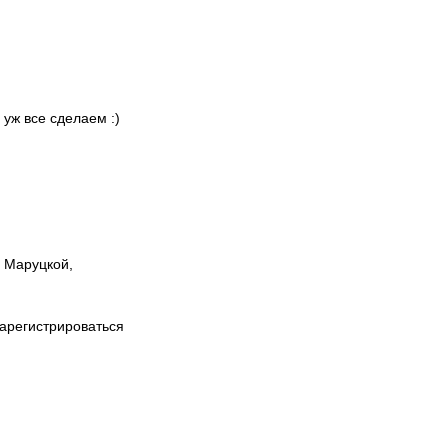
 уж все сделаем :)
ы Маруцкой,
зарегистрироваться