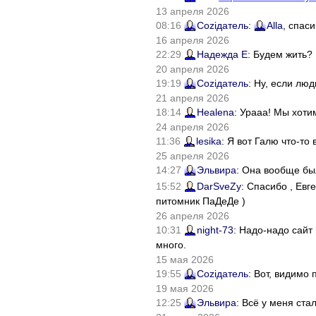
13 апреля 2026
08:16
Соziдатель
:
Alla
, спас
16 апреля 2026
22:29
Надежда Е
: Будем жить?
20 апреля 2026
19:19
Соziдатель
: Ну, если лю
21 апреля 2026
18:14
Healena
: Урааа! Мы хоти
24 апреля 2026
11:36
lesika
: Я вот Галю что-т
25 апреля 2026
14:27
Эльвира
: Она вообще бы
15:52
DarSveZy
: Спасибо , Ев
питомник ПаДеДе )
26 апреля 2026
10:31
night-73
: Надо-надо сайт
много.
15 мая 2026
19:55
Соziдатель
: Вот, видимо
19 мая 2026
12:25
Эльвира
: Всё у меня ста