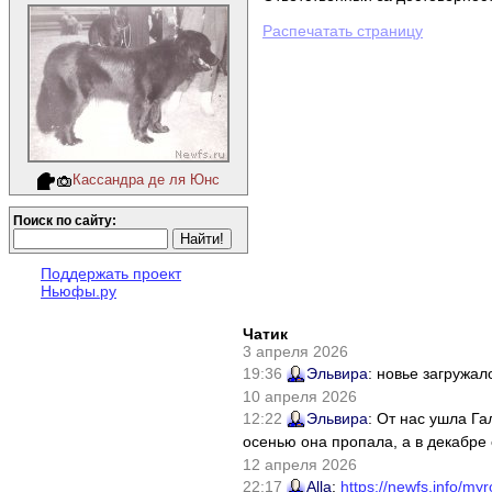
Распечатать страницу
Кассандра де ля Юнс
Поиск по сайту:
Поддержать проект
Ньюфы.ру
Чатик
3 апреля 2026
19:36
Эльвира
: новье загружал
10 апреля 2026
12:22
Эльвира
: От нас ушла Г
осенью она пропала, а в декабре 
12 апреля 2026
22:17
Alla
:
https://newfs.info/myr