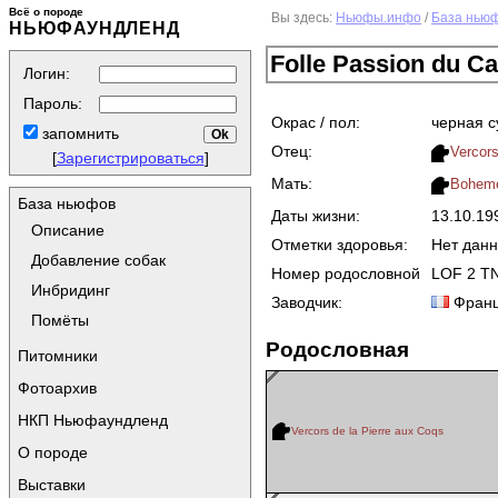
Всё о породе
Вы здесь:
Ньюфы.инфо
/
База нью
НЬЮФАУНДЛЕНД
Folle Passion du Ca
Логин:
Пароль:
Окрас / пол:
черная с
запомнить
Отец:
Vercors
[
Зарегистрироваться
]
Мать:
Boheme
База ньюфов
Даты жизни:
13.10.1
Описание
Отметки здоровья:
Нет дан
Добавление собак
Номер родословной
LOF 2 T
Инбридинг
Заводчик:
Фран
Помёты
Родословная
Питомники
Фотоархив
НКП Ньюфаундленд
Vercors de la Pierre aux Coqs
О породе
Выставки