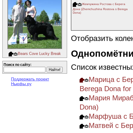
Жемчужина Ростова с Берега
Дона (Zhemchuzhina Rostova s Berega
Dona)
Отобразить коле
Однопомётни
Bears Cove Lucky Break
Список известны
Поиск по сайту:
Марица с Бер
Поддержать проект
Ньюфы.ру
Berega Dona for
Мария Мирабе
Dona)
Марфуша с Бе
Матвей с Бер