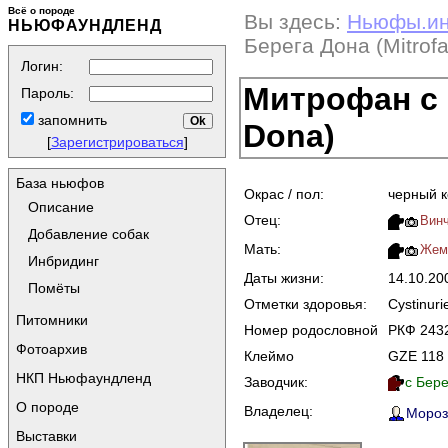
Всё о породе
Вы здесь:
Ньюфы.и
НЬЮФАУНДЛЕНД
Берега Дона (Mitrof
Логин:
Митрофан с Б
Пароль:
запомнить
Dona)
[
Зарегистрироваться
]
База ньюфов
Окрас / пол:
черный 
Описание
Отец:
Винч
Добавление собак
Мать:
Жемч
Инбридинг
Даты жизни:
14.10.20
Помёты
Отметки здоровья:
Cystinuri
Питомники
Номер родословной
РКФ 243
Фотоархив
Клеймо
GZE 118
НКП Ньюфаундленд
Заводчик:
с Бере
О породе
Владелец:
Мороз
Выставки