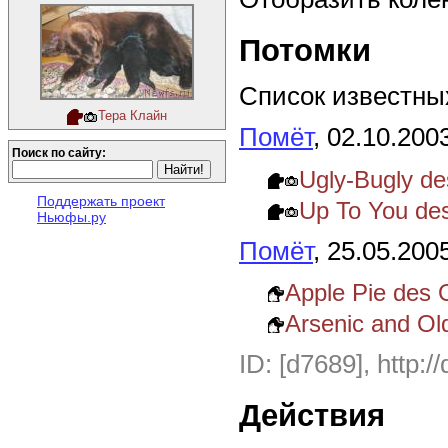
Потомки
Список известных
Тера Клайн
Помёт
, 02.10.200
Поиск по сайту:
Ugly-Bugly d
Поддержать проект
Up To You de
Ньюфы.ру
Помёт
, 25.05.200
Apple Pie des 
Arsenic and Ol
ID: [d7689], http:/
Действия