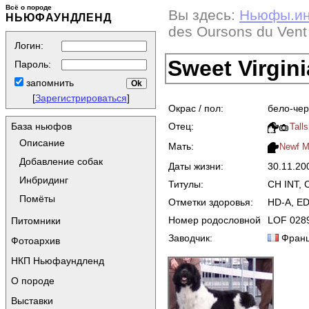
Всё о породе
Вы здесь:
Ньюфы.и
НЬЮФАУНДЛЕНД
des Oursons du Vent
Логин:
Sweet Virgin
Пароль:
запомнить
[
Зарегистрироваться
]
Окрас / пол:
бело-чер
Отец:
База ньюфов
Tall
Описание
Мать:
Newf M
Добавление собак
Даты жизни:
30.11.2
Инбридинг
Титулы:
CH INT, 
Помёты
Отметки здоровья:
HD-A, ED-
Номер родословной
LOF 028
Питомники
Заводчик:
Фран
Фотоархив
НКП Ньюфаундленд
О породе
Выставки