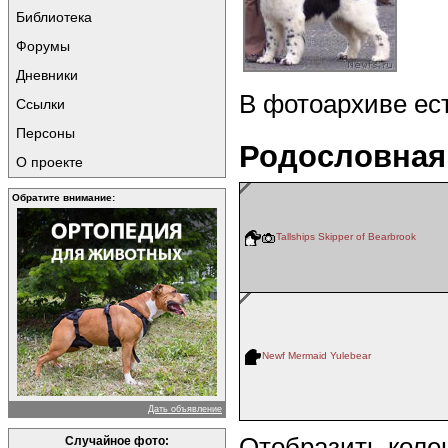
Библиотека
Форумы
Дневники
В фотоархиве ес
Ссылки
Персоны
Родословная
О проекте
Обратите внимание:
Tallships Skipper of Bearbrook
Newf Mermaid Yulebear
Дать объявление
Отобразить коле
Случайное фото: