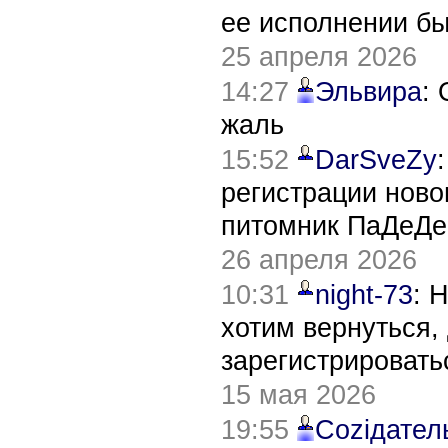
ее исполнении б
25 апреля 2026
14:27
Эльвира
:
жаль
15:52
DarSveZy
регистрации нов
питомник ПаДеДе
26 апреля 2026
10:31
night-73
: 
хотим вернуться,
зарегистрировать
15 мая 2026
19:55
Соziдател