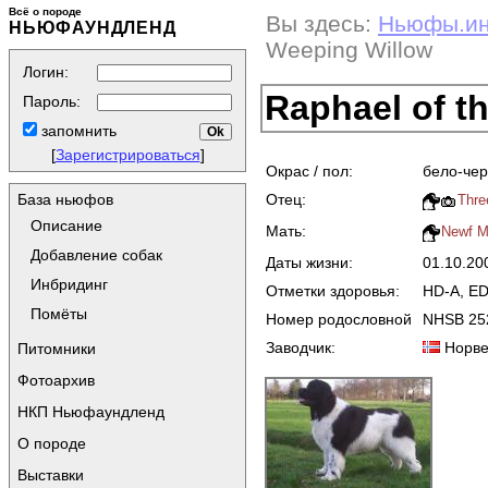
Всё о породе
Вы здесь:
Ньюфы.и
НЬЮФАУНДЛЕНД
Weeping Willow
Логин:
Raphael of t
Пароль:
запомнить
[
Зарегистрироваться
]
Окрас / пол:
бело-чер
Отец:
База ньюфов
Thre
Описание
Мать:
Newf M
Добавление собак
Даты жизни:
01.10.2
Инбридинг
Отметки здоровья:
HD-A, ED-
Помёты
Номер родословной
NHSB 25
Заводчик:
Норве
Питомники
Фотоархив
НКП Ньюфаундленд
О породе
Выставки