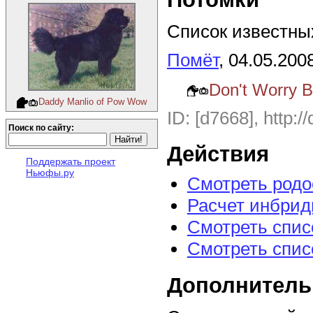
Список известных
Помёт
, 04.05.200
Don't Worry B
Daddy Manlio of Pow Wow
ID: [d7668], http:/
Поиск по сайту:
Действия
Поддержать проект
Ньюфы.ру
Смотреть род
Расчет инбрид
Смотреть спис
Смотреть спис
Дополнитель