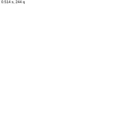
0.514 s, 244 q