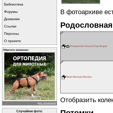
Библиотека
В фотоархиве ес
Форумы
Дневники
Родословная
Ссылки
Персоны
О проекте
Threeponds Council Cup Bogart
Обратите внимание:
Newf Mermaid Benthe
Отобразить коле
Дать объявление
Потомки
Случайное фото: